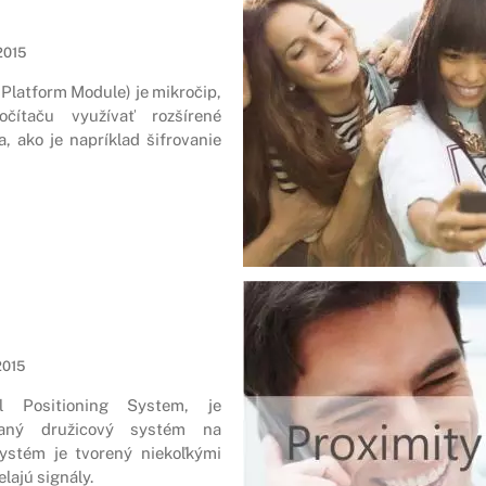
 2015
Platform Module) je mikročip,
čítaču využívať rozšírené
, ako je napríklad šifrovanie
 2015
 Positioning System, je
vaný družicový systém na
Systém je tvorený niekoľkými
elajú signály.