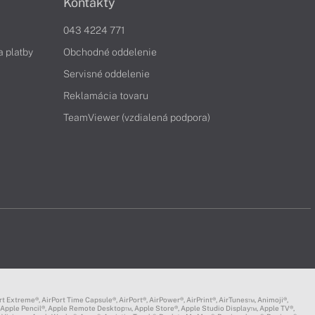
Kontakty
043 4224 771
a platby
Obchodné oddelenie
Servisné oddelenie
Reklamácia tovaru
TeamViewer (vzdialená podpora)
Extreme®, AirPort Time Capsule®, AirPort®, AirPower®, AirPrint®, AirTunes™, Animoji®,
 Apple Pencil®, Apple Remote Desktop™, Apple Store®, Apple Studio Display™, Apple TV®,