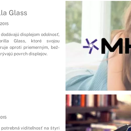
lla Glass
. 2015
 do­dá­va­jú dis­ple­jom od­ol­nosť,
ril­la Glass, kto­ré svojou
­je op­ro­ti prie­mer­ným, bež­
ý­va­jú povrch dis­ple­jov.
2015
 potrebná viditeľnosť na štyri