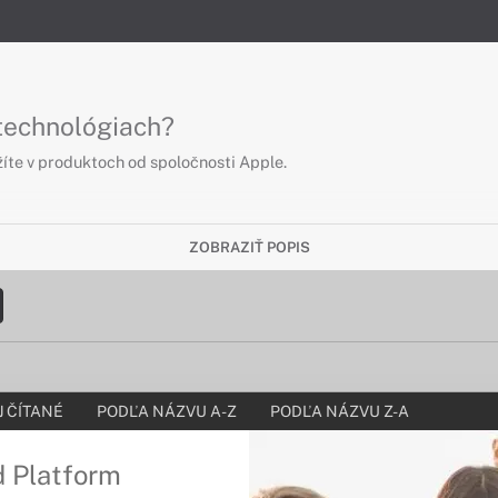
 technológiach?
íte v produktoch od spoločnosti Apple.
ZOBRAZIŤ POPIS
 ČÍTANÉ
PODĽA NÁZVU A-Z
PODĽA NÁZVU Z-A
d Platform