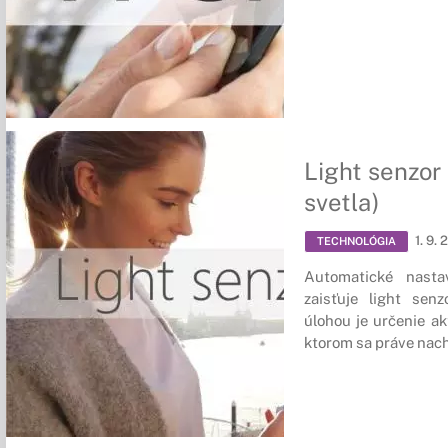
Light senzor 
svetla)
1. 9. 
TECHNOLÓGIA
Automatické nasta
zaisťuje light senz
úlohou je určenie ak
ktorom sa práve nac