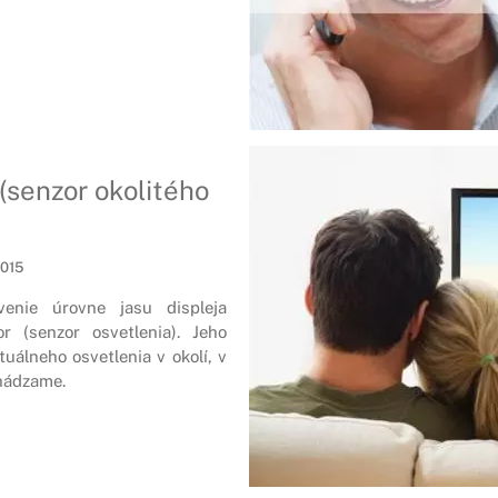
(senzor okolitého
2015
venie úrovne jasu displeja
or (senzor osvetlenia). Jeho
tuálneho osvetlenia v okolí, v
hádzame.