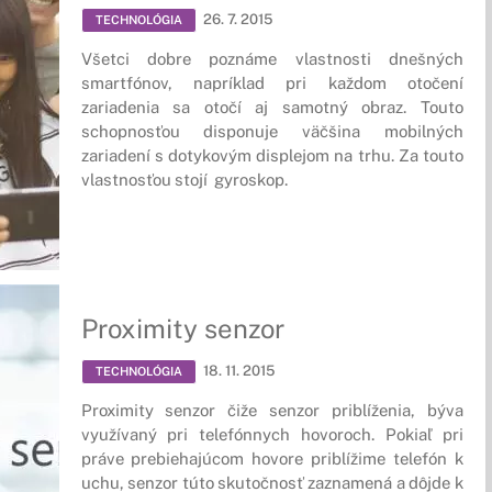
26. 7. 2015
TECHNOLÓGIA
Všetci dobre poznáme vlastnosti dnešných
smartfónov, napríklad pri každom otočení
zariadenia sa otočí aj samotný obraz. Touto
schopnosťou disponuje väčšina mobilných
zariadení s dotykovým displejom na trhu. Za touto
vlastnosťou stojí gyroskop.
Proximity senzor
18. 11. 2015
TECHNOLÓGIA
Proximity senzor čiže senzor priblíženia, býva
využívaný pri telefónnych hovoroch. Pokiaľ pri
práve prebiehajúcom hovore priblížime telefón k
uchu, senzor túto skutočnosť zaznamená a dôjde k