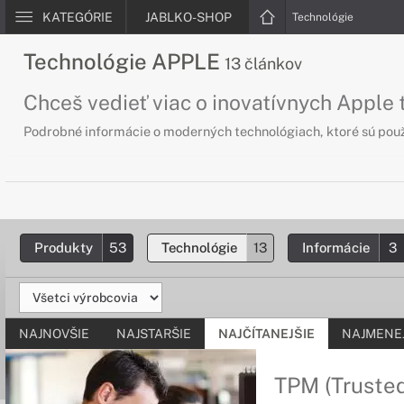
KATEGÓRIE
JABLKO-SHOP
Technológie
Technológie APPLE
13 článkov
Chceš vedieť viac o inovatívnych Apple
Podrobné informácie o moderných technológiach, ktoré sú použ
Produkty
53
Technológie
13
Informácie
3
NAJNOVŠIE
NAJSTARŠIE
NAJČÍTANEJŠIE
NAJMENEJ
TPM (Truste