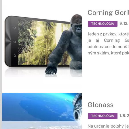
Corning Gori
9. 12
TECHNOLÓGIA
Je­den z pr­vkov, kto­ré
je aj Cor­ning Go­
odolnosťou de­monštru
ným sklám, kto­ré pok­r
Glonass
1. 8. 
TECHNOLÓGIA
Na určenie polohy je