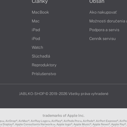
Články
Obsah
MacBook
Ako nakupovať
Mac
Možnosti doručenia 
iPad
Podpora a servis
iPod
Cenník servisu
Watch
Slúchadlá
Reproduktory
Príslušenstvo
JABLKO-SHOP © 2019 - 2026 Všetky práva vyhradené
trademarks of Apple Inc.
Drop®, AirMac®, AirPlay Logo™, AirPlay®, AirPods Pro™, AirPods®, AirPort Express®, AirPort 
ma Display®, Apple Consultants Network℠, Apple logo®, Apple Music®, Apple News®, Apple Pay®,