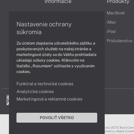
Informácie
Produkty
Obchodné podmienky
MacBook
Reklamačné podmienky
iMac
Nastavenie ochrany
súkromia
Ochrana osobných údajov
iPad
Vrátenie tovaru
Príslušenstvo
Za účelom zlepšenia užívateľského zážitku a
poskytovaných služieb na našej stránke a
Vyhlásenie o prístupnosti
marketingové účely sa do Vášho prehliadača
Cookies
ukladajú súbory cookies. Kliknutím na
tlačidlo „Rozumiem“ súhlasíte s využívaním
cookies.
Funkčné a technické cookies
Analytické cookies
Marketingové a reklamné cookies
POVOLIŤ VŠETKO
3D Touch®, .Mac℠, ACOT2℠, ACOT℠ (Apple Classrooms of Tomorrow), ACTC Boot Camp℠, Air
Aperture®, App Nap®, App Store®, Apple CarPlay®, Apple Certified Trainer℠, Apple Cine