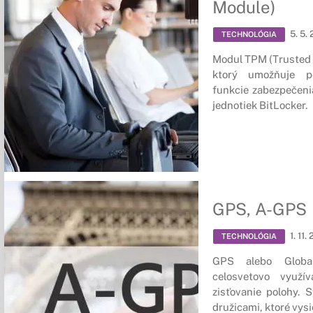
Module)
5. 5.
TECHNOLÓGIA
Modul TPM (Trusted 
ktorý umožňuje po
funkcie zabezpečenia
jednotiek BitLocker.
GPS, A-GPS
1. 11.
TECHNOLÓGIA
GPS alebo Global
celosvetovo využí
zisťovanie polohy. 
družicami, ktoré vysi