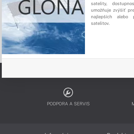
satelity, dostupno
umožňuje zvýšiť pr
najlepších alebo 
satelitov.
PODPORA A SERVIS