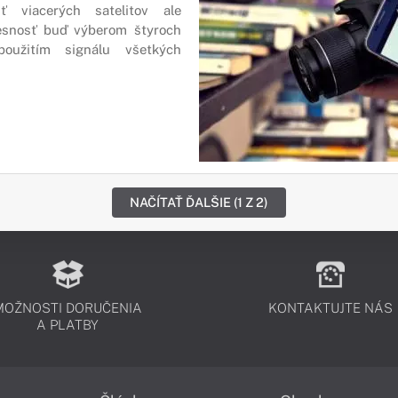
sť viacerých satelitov ale
esnosť buď výberom štyroch
použitím signálu všetkých
NAČÍTAŤ ĎALŠIE (1 Z 2)
MOŽNOSTI DORUČENIA
KONTAKTUJTE NÁS
A PLATBY