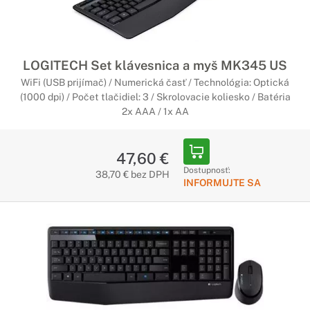
LOGITECH Set klávesnica a myš MK345 US
WiFi (USB prijímač) / Numerická časť / Technológia: Optická
(1000 dpi) / Počet tlačidiel: 3 / Skrolovacie koliesko / Batéria
2x AAA / 1x AA
47,60 €
Dostupnosť:
38,70 € bez DPH
INFORMUJTE SA