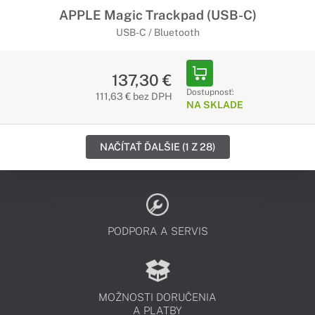
APPLE Magic Trackpad (USB-C)
USB-C / Bluetooth
137,30 €
Dostupnosť:
111,63 € bez DPH
NA SKLADE
NAČÍTAŤ ĎALŠIE (1 Z 28)
PODPORA A SERVIS
MOŽNOSTI DORUČENIA
A PLATBY