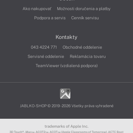
Ako nakupovať
Možnosti doručenia a platby
Podpora a servis
Cenník servisu
Kontakty
043 4224 771
Obchodné oddelenie
Servisné oddelenie
Reklamácia tovaru
TeamViewer (vzdialená podpora)
JABLKO-SHOP © 2019 - 2026 Všetky práva vyhradené
trademarks of Apple Inc.
3D Touch®, .Mac℠, ACOT2℠, ACOT℠ (Apple Classrooms of Tomorrow), ACTC Boot