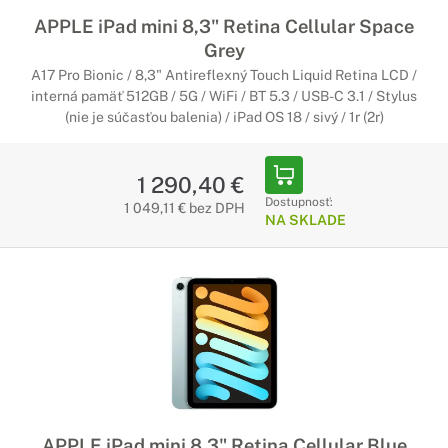
APPLE iPad mini 8,3" Retina Cellular Space
Grey
A17 Pro Bionic / 8,3" Antireflexný Touch Liquid Retina LCD /
interná pamäť 512GB / 5G / WiFi / BT 5.3 / USB-C 3.1 / Stylus
(nie je súčasťou balenia) / iPad OS 18 / sivý / 1r (2r)
1 290,40 €
Dostupnosť:
1 049,11 € bez DPH
NA SKLADE
APPLE iPad mini 8,3" Retina Cellular Blue