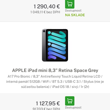
1 290,40 €
Dostupnosť:
1 049,11 € bez DPH
NA SKLADE
APPLE iPad mini 8,3" Retina Space Grey
A17 Pro Bionic / 8,3" Antireflexný Touch Liquid Retina LCD /
interná pamäť 512GB / WiFi / BT 5.3 / USB-C 3.1 / Stylus (nie je
súčasťou balenia) / iPad OS 18 / sivý / 1r (2r)
1 127,95 €
Dostupnosť:
917,03 € bez DPH