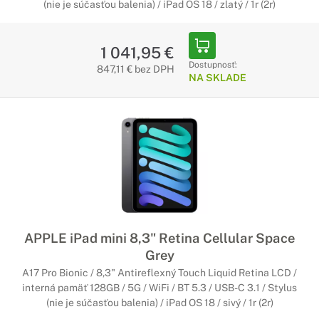
(nie je súčasťou balenia) / iPad OS 18 / zlatý / 1r (2r)
1 041,95 €
Dostupnosť:
847,11 € bez DPH
NA SKLADE
APPLE iPad mini 8,3" Retina Cellular Space
Grey
A17 Pro Bionic / 8,3" Antireflexný Touch Liquid Retina LCD /
interná pamäť 128GB / 5G / WiFi / BT 5.3 / USB-C 3.1 / Stylus
(nie je súčasťou balenia) / iPad OS 18 / sivý / 1r (2r)