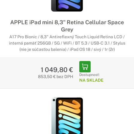
APPLE iPad mini 8,3" Retina Cellular Space
Grey
A17 Pro Bionic / 8,3" Antireflexný Touch Liquid Retina LCD /
interná pamäť 256GB / 5G / WiFi / BT 5.3 / USB-C 3.1 / Stylus
(nie je súčasťou balenia) / iPad OS 18 / sivý / 1r (2r)
1 049,80 €
Dostupnosť:
853,50 € bez DPH
NA SKLADE