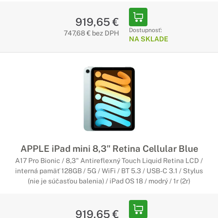
919,65 €
Dostupnosť:
747,68 € bez DPH
NA SKLADE
APPLE iPad mini 8,3" Retina Cellular Blue
A17 Pro Bionic / 8,3" Antireflexný Touch Liquid Retina LCD /
interná pamäť 128GB / 5G / WiFi / BT 5.3 / USB-C 3.1 / Stylus
(nie je súčasťou balenia) / iPad OS 18 / modrý / 1r (2r)
919,65 €