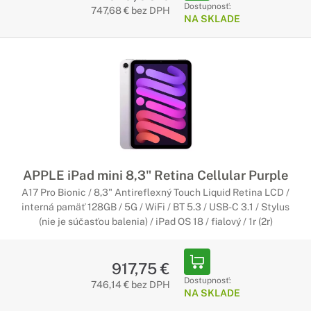
Dostupnosť:
747,68 € bez DPH
NA SKLADE
APPLE iPad mini 8,3" Retina Cellular Purple
A17 Pro Bionic / 8,3" Antireflexný Touch Liquid Retina LCD /
interná pamäť 128GB / 5G / WiFi / BT 5.3 / USB-C 3.1 / Stylus
(nie je súčasťou balenia) / iPad OS 18 / fialový / 1r (2r)
917,75 €
Dostupnosť:
746,14 € bez DPH
NA SKLADE