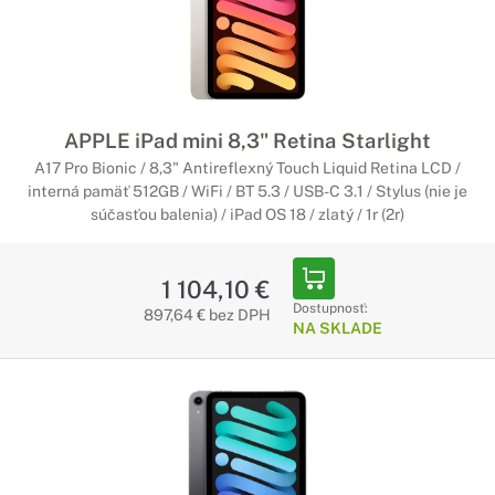
APPLE iPad mini 8,3" Retina Starlight
A17 Pro Bionic / 8,3" Antireflexný Touch Liquid Retina LCD /
interná pamäť 512GB / WiFi / BT 5.3 / USB-C 3.1 / Stylus (nie je
súčasťou balenia) / iPad OS 18 / zlatý / 1r (2r)
1 104,10 €
Dostupnosť:
897,64 € bez DPH
NA SKLADE