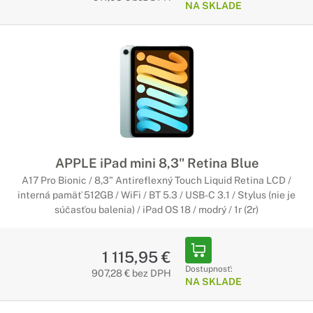
NA SKLADE
APPLE iPad mini 8,3" Retina Blue
A17 Pro Bionic / 8,3" Antireflexný Touch Liquid Retina LCD /
interná pamäť 512GB / WiFi / BT 5.3 / USB-C 3.1 / Stylus (nie je
súčasťou balenia) / iPad OS 18 / modrý / 1r (2r)
1 115,95 €
Dostupnosť:
907,28 € bez DPH
NA SKLADE