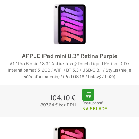
APPLE iPad mini 8,3" Retina Purple
A17 Pro Bionic / 8,3" Antireflexný Touch Liquid Retina LCD /
interná pamäť 512GB / WiFi / BT 5.3 / USB-C 3.1 / Stylus (nie je
súčasťou balenia) / iPad OS 18 / fialový / 1r (2r)
1 104,10 €
Dostupnosť:
897,64 € bez DPH
NA SKLADE