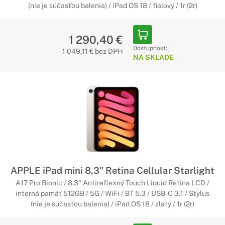
(nie je súčasťou balenia) / iPad OS 18 / fialový / 1r (2r)
1 290,40 €
Dostupnosť:
1 049,11 € bez DPH
NA SKLADE
APPLE iPad mini 8,3" Retina Cellular Starlight
A17 Pro Bionic / 8,3" Antireflexný Touch Liquid Retina LCD /
interná pamäť 512GB / 5G / WiFi / BT 5.3 / USB-C 3.1 / Stylus
(nie je súčasťou balenia) / iPad OS 18 / zlatý / 1r (2r)