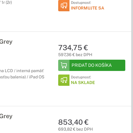
1r (2r)
Dostupnosť:
INFORMUJTE SA
 Grey
734,75 €
597,36 € bez DPH
PRIDAŤ DO KOŠÍKA
ina LCD / interná pamäť
asťou balenia) / iPad OS
Dostupnosť:
NA SKLADE
 Grey
853,40 €
693,82 € bez DPH