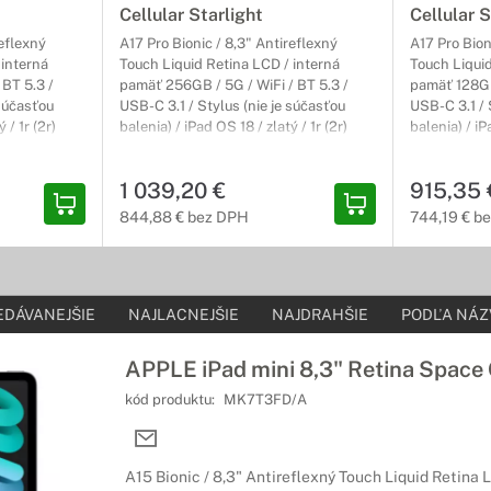
Cellular Starlight
Cellular S
reflexný
A17 Pro Bionic / 8,3" Antireflexný
A17 Pro Bion
 interná
Touch Liquid Retina LCD / interná
Touch Liquid
 BT 5.3 /
pamäť 256GB / 5G / WiFi / BT 5.3 /
pamäť 128GB 
 súčasťou
USB-C 3.1 / Stylus (nie je súčasťou
USB-C 3.1 / 
 / 1r (2r)
balenia) / iPad OS 18 / zlatý / 1r (2r)
balenia) / iP
1 039,20 €
915,35 
844,88 € bez DPH
744,19 € b
EDÁVANEJŠIE
NAJLACNEJŠIE
NAJDRAHŠIE
PODĽA NÁZ
APPLE iPad mini 8,3" Retina Space
kód produktu:
MK7T3FD/A
A15 Bionic / 8,3" Antireflexný Touch Liquid Retina 