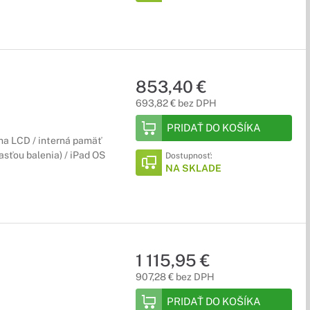
853,40 €
693,82 € bez DPH
PRIDAŤ DO KOŠÍKA
ina LCD / interná pamäť
časťou balenia) / iPad OS
Dostupnosť:
NA SKLADE
1 115,95 €
907,28 € bez DPH
PRIDAŤ DO KOŠÍKA