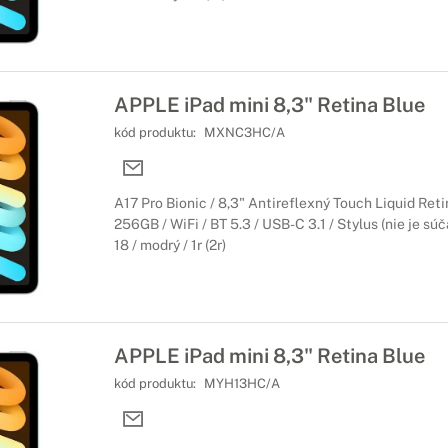
APPLE iPad mini 8,3" Retina Blue
kód produktu:
MXNC3HC/A
A17 Pro Bionic / 8,3" Antireflexný Touch Liquid Ret
256GB / WiFi / BT 5.3 / USB-C 3.1 / Stylus (nie je sú
18 / modrý / 1r (2r)
APPLE iPad mini 8,3" Retina Blue
kód produktu:
MYH13HC/A