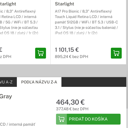
tarlight
Starlight
ic / 8,3" Antireflexný
A17 Pro Bionic / 8,3" Antireflexný
 Retina LCD / interná
Touch Liquid Retina LCD / interná
/ 5G / WiFi / BT 5.3 /
pamäť 512GB / WiFi / BT 5.3 / USB-C
Stylus (nie je súčasťou
3.1 / Stylus (nie je súčasťou balenia) /
ad OS 18 / zlatý / 1r (2r)
iPad OS 18 / zlatý / 1r (2r)
€
1 101,15 €
ez DPH
895,24 € bez DPH
VU A-Z
PODĽA NÁZVU Z-A
 Gray
464,30 €
377,48 € bez DPH
PRIDAŤ DO KOŠÍKA
LCD / interná pamäť