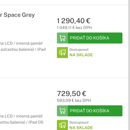
ar Space Grey
1 290,40 €
1 049,11 € bez DPH
PRIDAŤ DO KOŠÍKA
ina LCD / interná pamäť
e súčasťou balenia) / iPad
Dostupnosť:
NA SKLADE
729,50 €
593,09 € bez DPH
PRIDAŤ DO KOŠÍKA
ina LCD / interná pamäť
asťou balenia) / iPad OS
Dostupnosť:
NA SKLADE