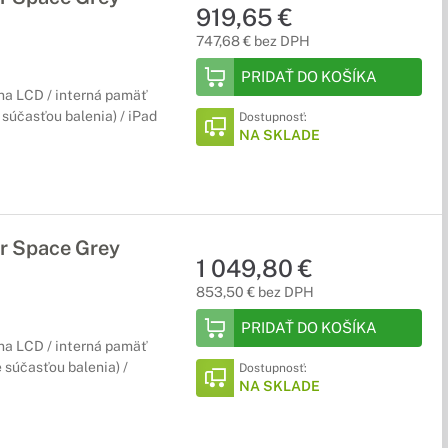
919,65 €
747,68 € bez DPH
PRIDAŤ DO KOŠÍKA
ina LCD / interná pamäť
e súčasťou balenia) / iPad
Dostupnosť:
NA SKLADE
ar Space Grey
1 049,80 €
853,50 € bez DPH
PRIDAŤ DO KOŠÍKA
ina LCD / interná pamäť
e súčasťou balenia) /
Dostupnosť:
NA SKLADE