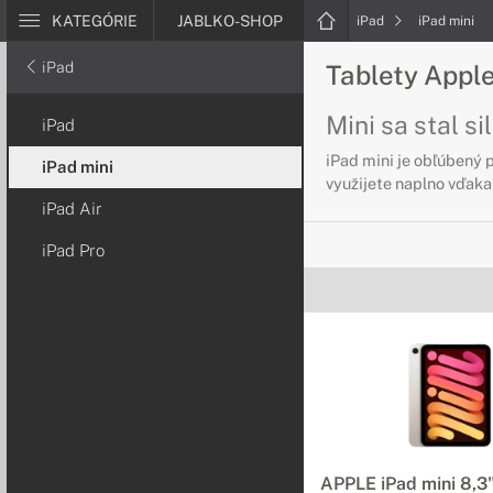
KATEGÓRIE
JABLKO-SHOP
iPad
iPad mini
iPad
Tablety Apple
Mini sa stal sil
iPad
iPad mini je obľúbený 
iPad mini
využijete naplno vďaka
iPad Air
iPad Pro
APPLE iPad mini 8,3