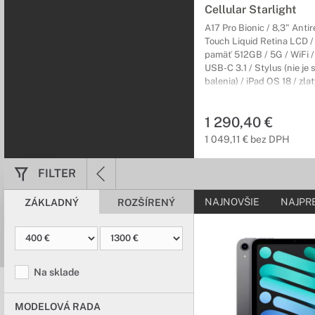
Cellular Starlight
A17 Pro Bionic / 8,3" Anti
Touch Liquid Retina LCD /
pamäť 512GB / 5G / WiFi /
USB-C 3.1 / Stylus (nie je
balenia) / iPad OS 18 / zlatý
1 290,40 €
1 049,11 € bez DPH
FILTER
NAJNOVŠIE
NAJPR
ZÁKLADNÝ
ROZŠÍRENÝ
Na sklade
MODELOVÁ RADA