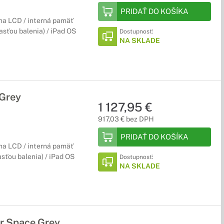
PRIDAŤ DO KOŠÍKA
ina LCD / interná pamäť
časťou balenia) / iPad OS
Dostupnosť:
NA SKLADE
 Grey
1 127,95 €
917,03 € bez DPH
PRIDAŤ DO KOŠÍKA
ina LCD / interná pamäť
asťou balenia) / iPad OS
Dostupnosť:
NA SKLADE
ar Space Grey