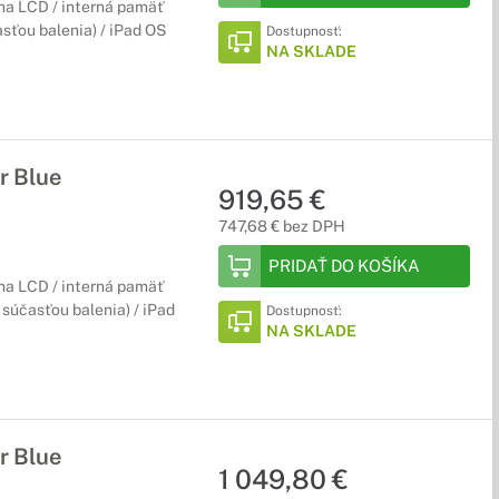
ina LCD / interná pamäť
asťou balenia) / iPad OS
Dostupnosť:
NA SKLADE
r Blue
919,65 €
747,68 € bez DPH
PRIDAŤ DO KOŠÍKA
ina LCD / interná pamäť
e súčasťou balenia) / iPad
Dostupnosť:
NA SKLADE
r Blue
1 049,80 €