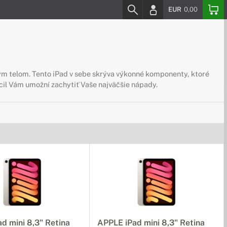
EUR
0,00
ným telom. Tento iPad v sebe skrýva výkonné komponenty, ktoré
cil Vám umožní zachytiť Vaše najväčšie nápady.
d mini 8,3" Retina
APPLE iPad mini 8,3" Retina