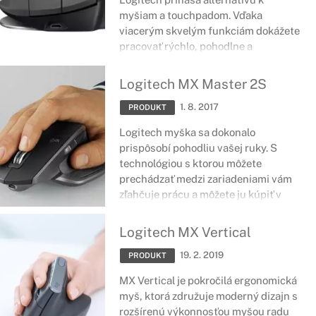
myšiam a touchpadom. Vďaka
viacerým skvelým funkciám dokážete
pracovať rýchlo, pohodlne a
efektívne.
Logitech MX Master 2S
1. 8. 2017
PRODUKT
Logitech myška sa dokonalo
prispôsobí pohodliu vašej ruky. S
technológiou s ktorou môžete
prechádzať medzi zariadeniami vám
zľahčuje prácu a môžete ju kúpiť v
troch atraktívnych farbách.
Logitech MX Vertical
19. 2. 2019
PRODUKT
MX Vertical je pokročilá ergonomická
myš, ktorá združuje moderný dizajn s
rozšírenú výkonnosťou myšou radu