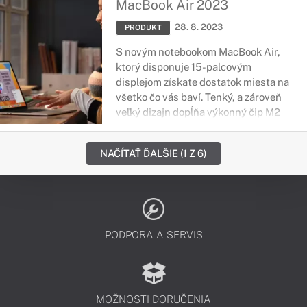
MacBook Air 2023
problémov.
28. 8. 2023
PRODUKT
S novým notebookom MacBook Air,
ktorý disponuje 15-palcovým
displejom získate dostatok miesta na
všetko čo vás baví. Tenký, a zároveň
veľký dizajn dopĺňa výkonný čip M2
spolu s až 18-hodinovou výdržou
batérie, podľa toho na čo práve
NAČÍTAŤ ĎALŠIE (1 Z 6)
využívate vaše zariadenie.
PODPORA A SERVIS
MOŽNOSTI DORUČENIA