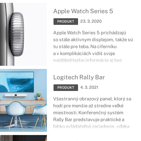
spracovaním.
Apple Watch Series 5
23. 3. 2020
PRODUKT
Apple Watch Series 5 prichádzajú
so stále aktívnym displejom, takže sú
tu stále pre teba. Na ciferníku
a v komplikáciách vidíš svoje
najdôležitejšie informácie aj bez
zdvihnutia zápästia. Kryty sú teraz
po prvýkrát vyrobené z hliníka
Logitech Rally Bar
recyklovaného na 100 %. A svoj
4. 3. 2021
jedinečný štýl môžeš predviesť vďaka
PRODUKT
množstvu rôznych remienkov
Všestranný obrazový panel, ktorý sa
a farieb.
hodí pre menšie až stredne veľké
miestnosti. Konferenčný systém
Rally Bar predstavuje praktické a
ľahko ovládateľné zariadenie, vďaka
ktorému môžete viesť dlhé
videokonferencie bez najmenších