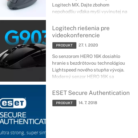
Logitech MX. Dajte zbohom
nepohodliu
vďaka myši vyvinutej na
zníženie zaťaženia svalov, zníženie
tlaku na zápästí a vylepšené polohe.
Logitech riešenia pre
videokonferencie
27. 1. 2020
PRODUKT
So senzorom HERO 16K dosiahlo
hranie s bezdrôtovou technológiou
Lightspeed nového stupňa vývoja.
Moderný senzor HERO 16K sa
vyznačuje bezkonkurenčnou
výkonnosťou a najnižšou spotrebou
ESET Secure Authentication
vo svojej triede.
14. 7. 2018
PRODUKT