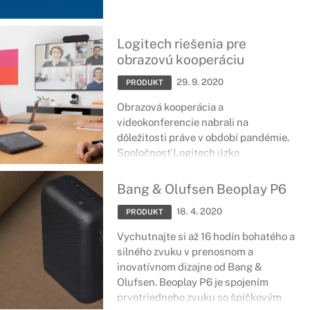
Logitech riešenia pre
obrazovú kooperáciu
29. 9. 2020
PRODUKT
Obrazová kooperácia a
videokonferencie nabrali na
dôležitosti práve v období pandémie.
Spoločnosť Logitech úzko
spolupracuje s partnermi
poskytujúcimi softvér a hardvér na
Bang & Olufsen Beoplay P6
vytváranie kompatibilných
18. 4. 2020
videokonferenčných riešení, vďaka
PRODUKT
čomu poskytuje výnimočné,
Vychutnajte si až 16 hodín bohatého a
vzájomne spolupracujúce riešenia,
silného zvuku v prenosnom a
ktoré sa ľahko používajú a ľahko
inovatívnom dizajne od Bang &
implementujú.
Olufsen. Beoplay P6 je spojením
prvotriedneho zvuku so špičkovým