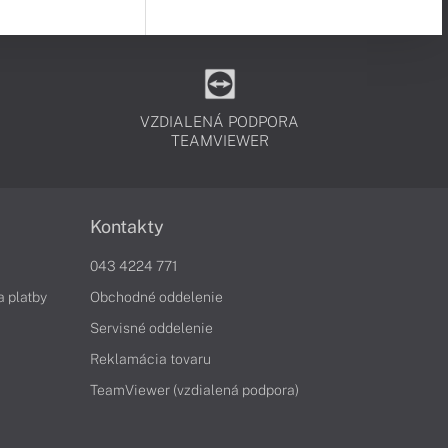
VZDIALENÁ PODPORA
TEAMVIEWER
Kontakty
043 4224 771
a platby
Obchodné oddelenie
Servisné oddelenie
Reklamácia tovaru
TeamViewer (vzdialená podpora)