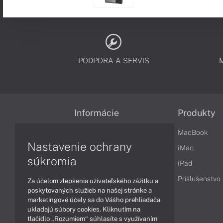
PODPORA A SERVIS
Informácie
Produkty
Obchodné podmienky
MacBook
Nastavenie ochrany
Reklamačné podmienky
iMac
súkromia
Ochrana osobných údajov
iPad
Vrátenie tovaru
Príslušenstvo
Za účelom zlepšenia užívateľského zážitku a
poskytovaných služieb na našej stránke a
Vyhlásenie o prístupnosti
marketingové účely sa do Vášho prehliadača
ukladajú súbory cookies. Kliknutím na
Cookies
tlačidlo „Rozumiem“ súhlasíte s využívaním