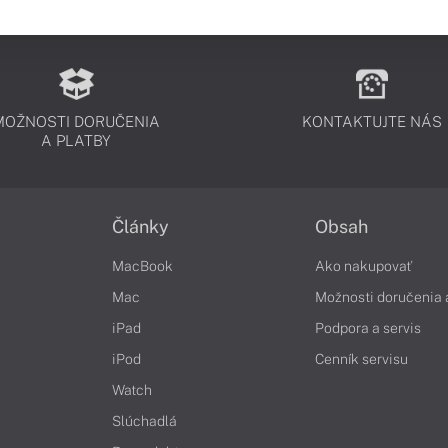
MOŽNOSTI DORUČENIA
KONTAKTUJTE NÁS
A PLATBY
Články
Obsah
MacBook
Ako nakupovať
Mac
Možnosti doručenia 
iPad
Podpora a servis
iPod
Cenník servisu
Watch
Slúchadlá