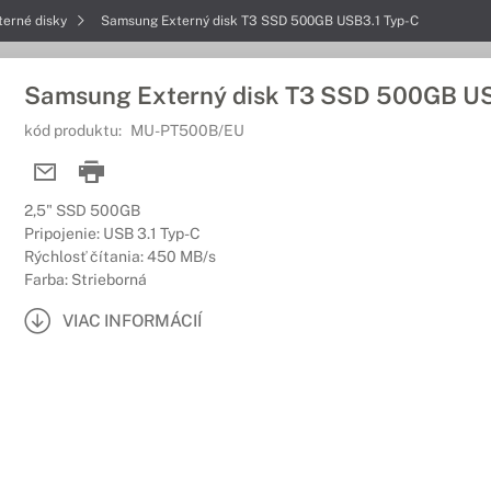
terné disky
Samsung Externý disk T3 SSD 500GB USB3.1 Typ-C
Samsung Externý disk T3 SSD 500GB US
kód produktu:
MU-PT500B/EU
2,5" SSD 500GB
Pripojenie: USB 3.1 Typ-C
Rýchlosť čítania: 450 MB/s
Farba: Strieborná
VIAC INFORMÁCIÍ