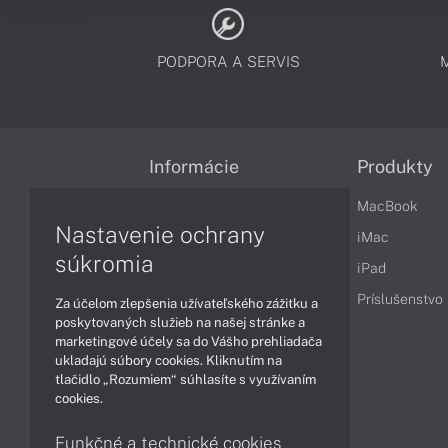
PODPORA A SERVIS
Informácie
Produkty
Obchodné podmienky
MacBook
Nastavenie ochrany
Reklamačné podmienky
iMac
súkromia
Ochrana osobných údajov
iPad
Vrátenie tovaru
Príslušenstvo
Za účelom zlepšenia užívateľského zážitku a
poskytovaných služieb na našej stránke a
Vyhlásenie o prístupnosti
marketingové účely sa do Vášho prehliadača
ukladajú súbory cookies. Kliknutím na
Cookies
tlačidlo „Rozumiem“ súhlasíte s využívaním
cookies.
Funkčné a technické cookies