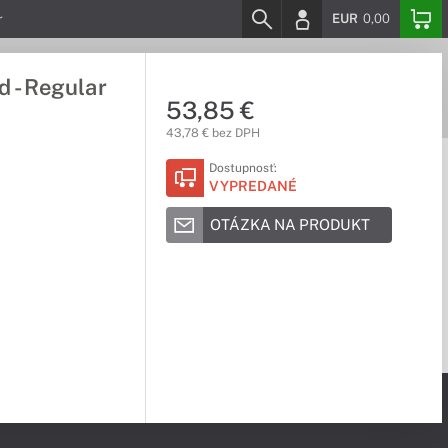
EUR
0,00
r
 - Regular
53,85 €
43,78 € bez DPH
Dostupnosť:
VYPREDANÉ
OTÁZKA NA PRODUKT