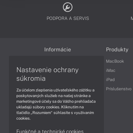
PODPORA A SERVIS
Informácie
Produkty
Obchodné podmienky
MacBook
Nastavenie ochrany
Reklamačné podmienky
iMac
súkromia
Ochrana osobných údajov
iPad
Vrátenie tovaru
Príslušenstvo
Za účelom zlepšenia užívateľského zážitku a
poskytovaných služieb na našej stránke a
Vyhlásenie o prístupnosti
marketingové účely sa do Vášho prehliadača
ukladajú súbory cookies. Kliknutím na
Cookies
tlačidlo „Rozumiem“ súhlasíte s využívaním
cookies.
Funkčné a technické cookies