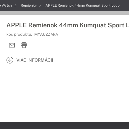
e Watch
Remienky
APPLE Remienok 44mm Kumquat Sport Loop
APPLE Remienok 44mm Kumquat Sport 
kód produktu:
MYA62ZM/A
VIAC INFORMÁCIÍ