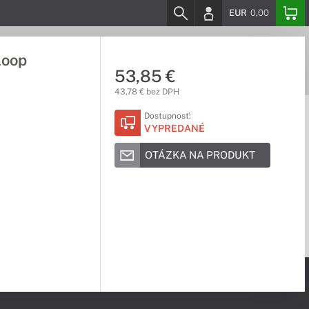
EUR
0,00
Loop
53,85 €
43,78 € bez DPH
Dostupnosť:
VYPREDANÉ
OTÁZKA NA PRODUKT