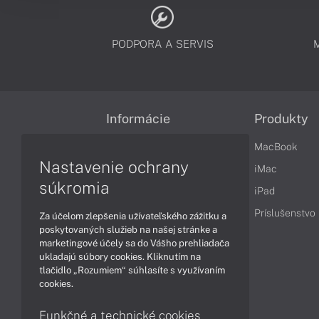
PODPORA A SERVIS
Informácie
Produkty
Obchodné podmienky
MacBook
Nastavenie ochrany
Reklamačné podmienky
iMac
súkromia
Ochrana osobných údajov
iPad
Vrátenie tovaru
Príslušenstvo
Za účelom zlepšenia užívateľského zážitku a
poskytovaných služieb na našej stránke a
Vyhlásenie o prístupnosti
marketingové účely sa do Vášho prehliadača
ukladajú súbory cookies. Kliknutím na
Cookies
tlačidlo „Rozumiem“ súhlasíte s využívaním
cookies.
Funkčné a technické cookies