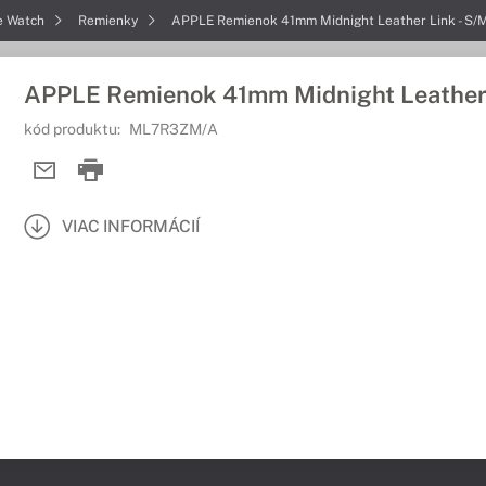
e Watch
Remienky
APPLE Remienok 41mm Midnight Leather Link - S/
APPLE Remienok 41mm Midnight Leather 
kód produktu:
ML7R3ZM/A
VIAC INFORMÁCIÍ