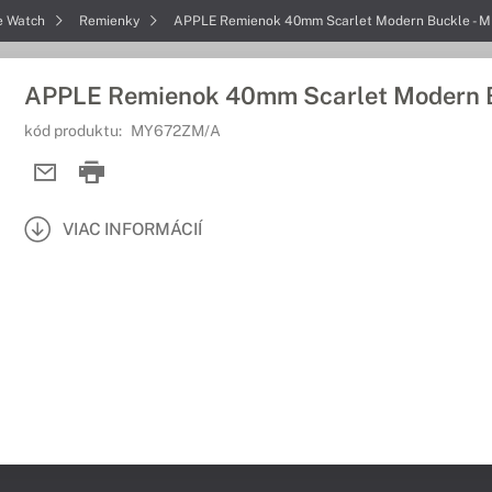
e Watch
Remienky
APPLE Remienok 40mm Scarlet Modern Buckle - M
APPLE Remienok 40mm Scarlet Modern B
kód produktu:
MY672ZM/A
VIAC INFORMÁCIÍ