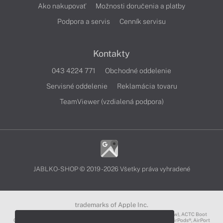
Ako nakupovať
Možnosti doručenia a platby
Podpora a servis
Cenník servisu
Kontakty
043 4224 771
Obchodné oddelenie
Servisné oddelenie
Reklamácia tovaru
TeamViewer (vzdialená podpora)
JABLKO-SHOP © 2019 - 2026 Všetky práva vyhradené
trademarks of Apple Inc.
3D Touch®, .Mac℠, ACOT2℠, ACOT℠ (Apple Classrooms of Tomorrow), ACTC Boot
Camp℠, AirDrop®, AirMac®, AirPlay Logo™, AirPlay®, AirPods Pro™, AirPods®, AirPort