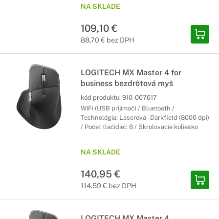
NA SKLADE
109,10 €
88,70 € bez DPH
LOGITECH MX Master 4 for
business bezdrôtová myš
kód produktu:
910-007617
WiFi (USB prijímač) / Bluetooth /
Technológia: Laserová - Darkfield (8000 dpi)
/ Počet tlačidiel: 8 / Skrolovacie koliesko
NA SKLADE
140,95 €
114,59 € bez DPH
LOGITECH MX Master 4