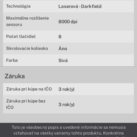
Technológia
Laserová - Darkfield
Maximálne rozlíšenie
8000 dpi
senzoru
Počet tlačidiel
8
Skrolovacie koliesko
Áno
Farba
Sivá
Záruka
Záruka pri kúpe na IČO
3 rok(y)
Záruka pri kúpe bez
3 rok(y)
IČO
Toto je všeobecný popis a uvedené informácie sa nemusia
vzťahovať na všetky varianty tohto produktu. Konkrétne