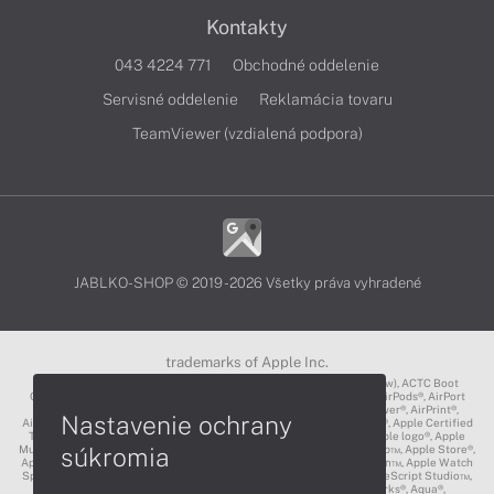
Kontakty
043 4224 771
Obchodné oddelenie
Servisné oddelenie
Reklamácia tovaru
TeamViewer (vzdialená podpora)
JABLKO-SHOP © 2019 - 2026 Všetky práva vyhradené
trademarks of Apple Inc.
3D Touch®, .Mac℠, ACOT2℠, ACOT℠ (Apple Classrooms of Tomorrow), ACTC Boot
Camp℠, AirDrop®, AirMac®, AirPlay Logo™, AirPlay®, AirPods Pro™, AirPods®, AirPort
Express®, AirPort Extreme®, AirPort Time Capsule®, AirPort®, AirPower®, AirPrint®,
Nastavenie ochrany
AirTunes™, Animoji®, Aperture®, App Nap®, App Store®, Apple CarPlay®, Apple Certified
Trainer℠, Apple Cinema Display®, Apple Consultants Network℠, Apple logo®, Apple
Music®, Apple News®, Apple Pay®, Apple Pencil®, Apple Remote Desktop™, Apple Store®,
súkromia
Apple Studio Display™, Apple TV®, Apple Wallet™, Apple Watch Edition™, Apple Watch
Sport™, Apple Watch®, Apple®, Apple®, AppleCare®, AppleLink™, AppleScript Studio™,
AppleScript®, AppleShare®, AppleTalk®, AppleVision™, AppleWorks®, Aqua®,