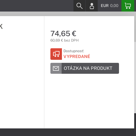
EUR
0,00
K
74,65 €
60,69 € bez DPH
Dostupnosť:
VYPREDANÉ
OTÁZKA NA PRODUKT