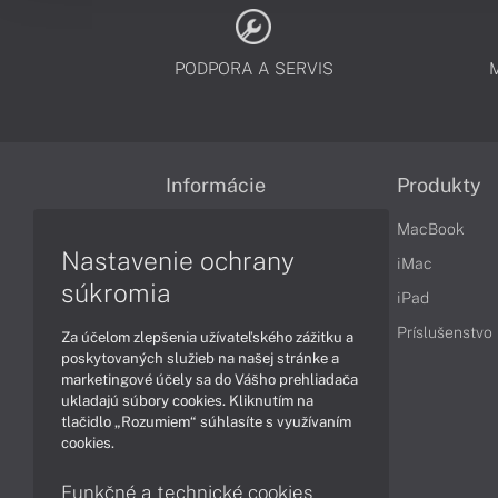
PODPORA A SERVIS
Informácie
Produkty
Obchodné podmienky
MacBook
Nastavenie ochrany
Reklamačné podmienky
iMac
súkromia
Ochrana osobných údajov
iPad
Vrátenie tovaru
Príslušenstvo
Za účelom zlepšenia užívateľského zážitku a
poskytovaných služieb na našej stránke a
Vyhlásenie o prístupnosti
marketingové účely sa do Vášho prehliadača
ukladajú súbory cookies. Kliknutím na
Cookies
tlačidlo „Rozumiem“ súhlasíte s využívaním
cookies.
Funkčné a technické cookies