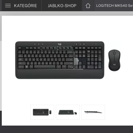
KATEGÓRIE
JABLKO-SHOP
LOGITECH MK540 Set 