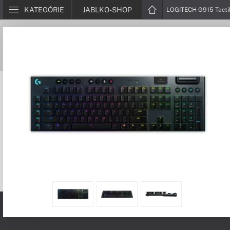
KATEGÓRIE
JABLKO-SHOP
LOGITECH G915 Tactil