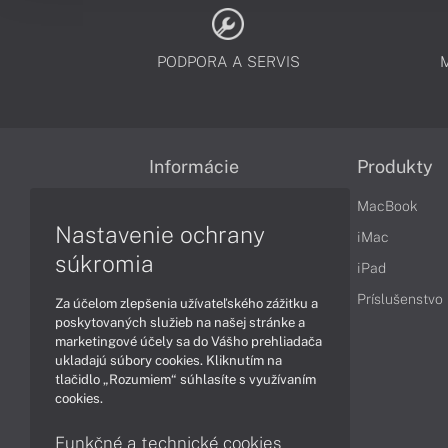
PODPORA A SERVIS
Informácie
Produkty
Obchodné podmienky
MacBook
Nastavenie ochrany
Reklamačné podmienky
iMac
súkromia
Ochrana osobných údajov
iPad
Vrátenie tovaru
Príslušenstvo
Za účelom zlepšenia užívateľského zážitku a
poskytovaných služieb na našej stránke a
Vyhlásenie o prístupnosti
marketingové účely sa do Vášho prehliadača
ukladajú súbory cookies. Kliknutím na
Cookies
tlačidlo „Rozumiem“ súhlasíte s využívaním
cookies.
Funkčné a technické cookies