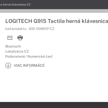
e herná klávesnica CZ
LOGITECH G915 Tactile herná klávesnic
kód produktu:
920-008910*CZ
Bluetooth
Lokalizácia CZ
Podsvietená / Numerická časť
VIAC INFORMÁCIÍ