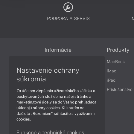
PODPORA A SERVIS
Informácie
Produkty
Obchodné podmienky
MacBook
Nastavenie ochrany
Reklamačné podmienky
iMac
súkromia
Ochrana osobných údajov
iPad
Vrátenie tovaru
Príslušenstvo
Za účelom zlepšenia užívateľského zážitku a
poskytovaných služieb na našej stránke a
Vyhlásenie o prístupnosti
marketingové účely sa do Vášho prehliadača
ukladajú súbory cookies. Kliknutím na
Cookies
tlačidlo „Rozumiem“ súhlasíte s využívaním
cookies.
Funkčné a technické cookies