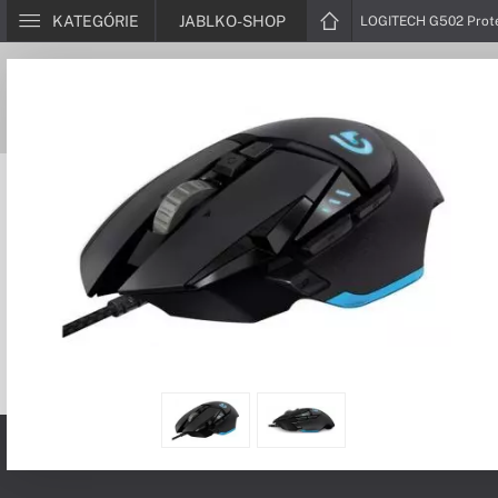
KATEGÓRIE
JABLKO-SHOP
LOGITECH G502 Prote