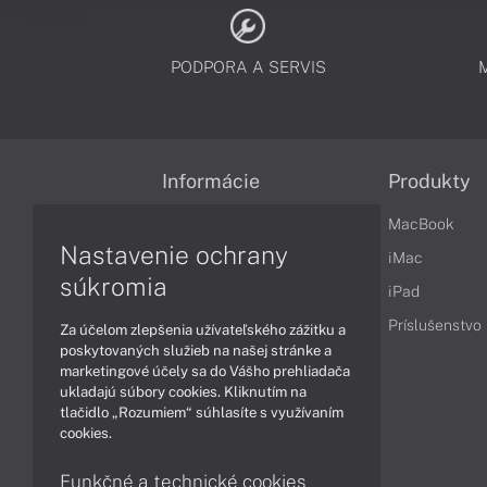
PODPORA A SERVIS
Informácie
Produkty
Obchodné podmienky
MacBook
Nastavenie ochrany
Reklamačné podmienky
iMac
súkromia
Ochrana osobných údajov
iPad
Vrátenie tovaru
Príslušenstvo
Za účelom zlepšenia užívateľského zážitku a
poskytovaných služieb na našej stránke a
Vyhlásenie o prístupnosti
marketingové účely sa do Vášho prehliadača
ukladajú súbory cookies. Kliknutím na
Cookies
tlačidlo „Rozumiem“ súhlasíte s využívaním
cookies.
Funkčné a technické cookies