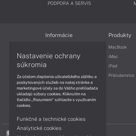
PODPORA A SERVIS
Informácie
Produkty
Obchodné podmienky
MacBook
Nastavenie ochrany
Reklamačné podmienky
iMac
súkromia
Ochrana osobných údajov
iPad
Vrátenie tovaru
Príslušenstvo
Za účelom zlepšenia užívateľského zážitku a
poskytovaných služieb na našej stránke a
Vyhlásenie o prístupnosti
marketingové účely sa do Vášho prehliadača
ukladajú súbory cookies. Kliknutím na
Cookies
tlačidlo „Rozumiem“ súhlasíte s využívaním
cookies.
Funkčné a technické cookies
Analytické cookies