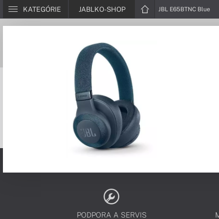
KATEGÓRIE
JABLKO-SHOP
JBL E65BTNC Blue
PODPORA A SERVIS