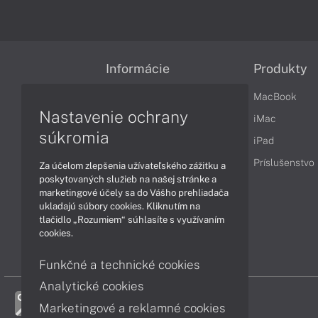
Informácie
Produkty
Obchodné podmienky
MacBook
Nastavenie ochrany
Reklamačné podmienky
iMac
súkromia
Ochrana osobných údajov
iPad
Vrátenie tovaru
Príslušenstvo
Za účelom zlepšenia užívateľského zážitku a
poskytovaných služieb na našej stránke a
Vyhlásenie o prístupnosti
marketingové účely sa do Vášho prehliadača
ukladajú súbory cookies. Kliknutím na
Cookies
tlačidlo „Rozumiem“ súhlasíte s využívaním
cookies.
Funkčné a technické cookies
Analytické cookies
Marketingové a reklamné cookies