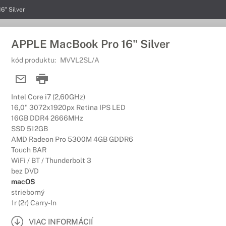
6" Silver
APPLE MacBook Pro 16" Silver
kód produktu:
MVVL2SL/A
Intel Core i7 (2,60GHz)
16,0" 3072x1920px Retina IPS LED
16GB DDR4 2666MHz
SSD 512GB
AMD Radeon Pro 5300M 4GB GDDR6
Touch BAR
WiFi / BT / Thunderbolt 3
bez DVD
macOS
strieborný
1r (2r) Carry-In
VIAC INFORMÁCIÍ