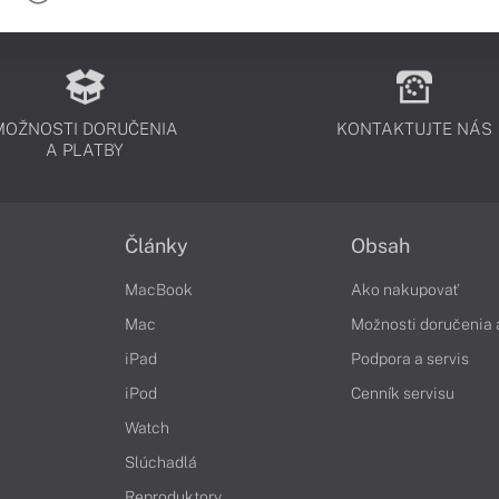
MOŽNOSTI DORUČENIA
KONTAKTUJTE NÁS
A PLATBY
Články
Obsah
MacBook
Ako nakupovať
Mac
Možnosti doručenia 
iPad
Podpora a servis
iPod
Cenník servisu
Watch
Slúchadlá
Reproduktory