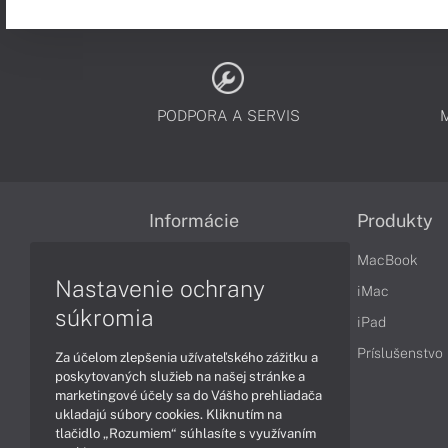
PODPORA A SERVIS
Informácie
Produkty
Obchodné podmienky
MacBook
Nastavenie ochrany
Reklamačné podmienky
iMac
súkromia
Ochrana osobných údajov
iPad
Vrátenie tovaru
Príslušenstvo
Za účelom zlepšenia užívateľského zážitku a
poskytovaných služieb na našej stránke a
Vyhlásenie o prístupnosti
marketingové účely sa do Vášho prehliadača
ukladajú súbory cookies. Kliknutím na
Cookies
tlačidlo „Rozumiem“ súhlasíte s využívaním