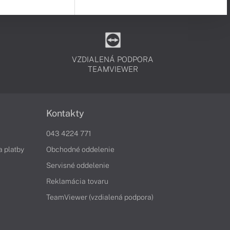
VZDIALENÁ PODPORA
TEAMVIEWER
Kontakty
043 4224 771
a platby
Obchodné oddelenie
Servisné oddelenie
Reklamácia tovaru
TeamViewer (vzdialená podpora)