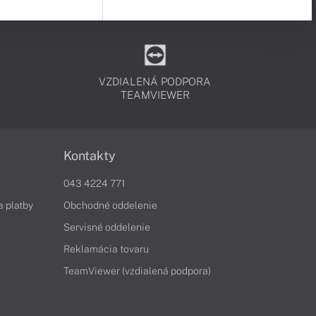
VZDIALENÁ PODPORA
TEAMVIEWER
Kontakty
043 4224 771
a platby
Obchodné oddelenie
Servisné oddelenie
Reklamácia tovaru
TeamViewer (vzdialená podpora)