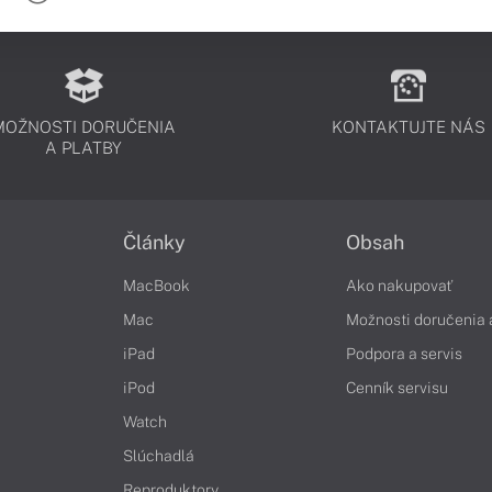
MOŽNOSTI DORUČENIA
KONTAKTUJTE NÁS
A PLATBY
Články
Obsah
MacBook
Ako nakupovať
Mac
Možnosti doručenia 
iPad
Podpora a servis
iPod
Cenník servisu
Watch
Slúchadlá
Reproduktory