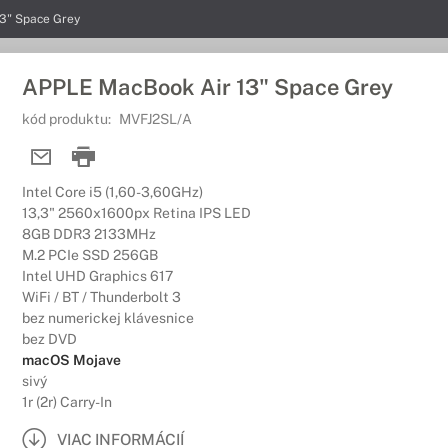
3" Space Grey
APPLE MacBook Air 13" Space Grey
kód produktu:
MVFJ2SL/A
Intel Core i5 (1,60-3,60GHz)
13,3" 2560x1600px Retina IPS LED
8GB DDR3 2133MHz
M.2 PCIe SSD 256GB
Intel UHD Graphics 617
WiFi / BT / Thunderbolt 3
bez numerickej klávesnice
bez DVD
macOS Mojave
sivý
1r (2r) Carry-In
VIAC INFORMÁCIÍ