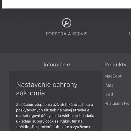
PODPORA A SERVIS
Informácie
Produkty
Obchodné podmienky
MacBook
Nastavenie ochrany
Reklamačné podmienky
iMac
súkromia
Ochrana osobných údajov
iPad
Vrátenie tovaru
Príslušenstvo
Za účelom zlepšenia užívateľského zážitku a
poskytovaných služieb na našej stránke a
Vyhlásenie o prístupnosti
marketingové účely sa do Vášho prehliadača
ukladajú súbory cookies. Kliknutím na
Cookies
tlačidlo „Rozumiem“ súhlasíte s využívaním