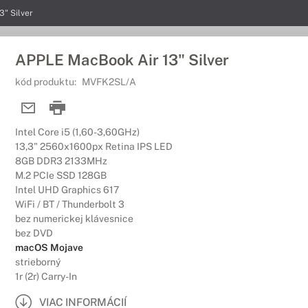
" Silver
APPLE MacBook Air 13" Silver
kód produktu:
MVFK2SL/A
Intel Core i5 (1,60-3,60GHz)
13,3" 2560x1600px Retina IPS LED
8GB DDR3 2133MHz
M.2 PCIe SSD 128GB
Intel UHD Graphics 617
WiFi / BT / Thunderbolt 3
bez numerickej klávesnice
bez DVD
macOS Mojave
strieborný
1r (2r) Carry-In
VIAC INFORMÁCIÍ