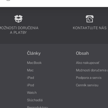
MOŽNOSTI DORUČENIA
KONTAKTUJTE NÁS
A PLATBY
Články
Obsah
MacBook
Ako nakupovať
Mac
Možnosti doručenia 
iPad
Podpora a servis
iPod
Cenník servisu
Watch
Slúchadlá
Reproduktory