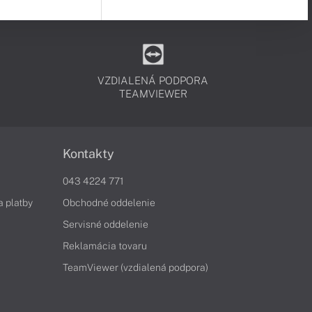
VZDIALENÁ PODPORA
TEAMVIEWER
Kontakty
043 4224 771
a platby
Obchodné oddelenie
Servisné oddelenie
Reklamácia tovaru
TeamViewer (vzdialená podpora)