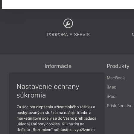
PODPORA A SERVIS
Informácie
Produkty
Obchodné podmienky
MacBook
Nastavenie ochrany
Reklamačné podmienky
iMac
súkromia
Ochrana osobných údajov
iPad
Vrátenie tovaru
Príslušenstvo
Za účelom zlepšenia užívateľského zážitku a
poskytovaných služieb na našej stránke a
Vyhlásenie o prístupnosti
marketingové účely sa do Vášho prehliadača
ukladajú súbory cookies. Kliknutím na
Cookies
tlačidlo „Rozumiem“ súhlasíte s využívaním