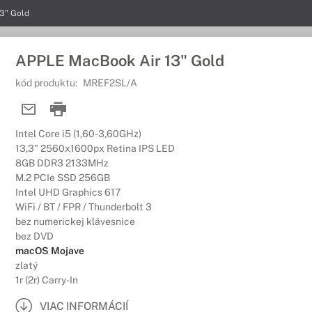
3" Gold
APPLE MacBook Air 13" Gold
kód produktu:
MREF2SL/A
Intel Core i5 (1,60-3,60GHz)
13,3" 2560x1600px Retina IPS LED
8GB DDR3 2133MHz
M.2 PCIe SSD 256GB
Intel UHD Graphics 617
WiFi / BT / FPR / Thunderbolt 3
bez numerickej klávesnice
bez DVD
macOS Mojave
zlatý
1r (2r) Carry-In
VIAC INFORMÁCIÍ