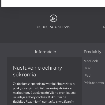
PODPORA A SERVIS
Informácie
Produkty
Obchodné podmienky
MacBook
Nastavenie ochrany
Reklamačné podmienky
iMac
súkromia
Ochrana osobných údajov
iPad
Vrátenie tovaru
Príslušenstvo
Za účelom zlepšenia užívateľského zážitku a
poskytovaných služieb na našej stránke a
Vyhlásenie o prístupnosti
marketingové účely sa do Vášho prehliadača
ukladajú súbory cookies. Kliknutím na
Cookies
tlačidlo „Rozumiem“ súhlasíte s využívaním