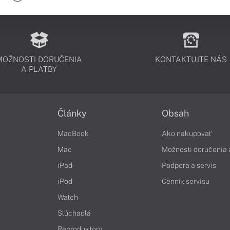
MOŽNOSTI DORUČENIA
KONTAKTUJTE NÁS
A PLATBY
Články
Obsah
MacBook
Ako nakupovať
Mac
Možnosti doručenia 
iPad
Podpora a servis
iPod
Cenník servisu
Watch
Slúchadlá
Reproduktory