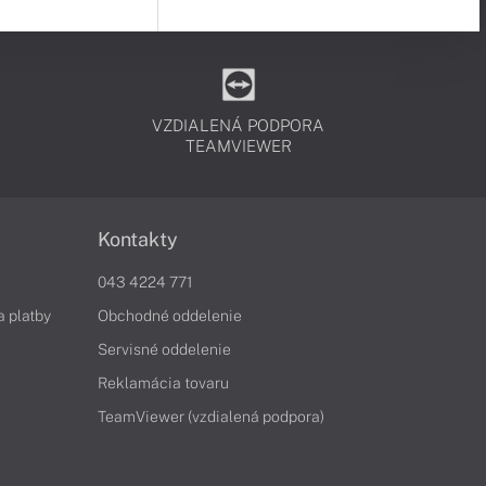
VZDIALENÁ PODPORA
TEAMVIEWER
Kontakty
043 4224 771
a platby
Obchodné oddelenie
Servisné oddelenie
Reklamácia tovaru
TeamViewer (vzdialená podpora)