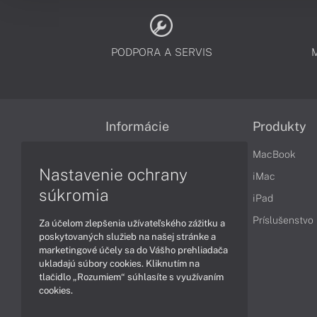
PODPORA A SERVIS
Informácie
Produkty
Obchodné podmienky
MacBook
Nastavenie ochrany
Reklamačné podmienky
iMac
súkromia
Ochrana osobných údajov
iPad
Vrátenie tovaru
Príslušenstvo
Za účelom zlepšenia užívateľského zážitku a
poskytovaných služieb na našej stránke a
Vyhlásenie o prístupnosti
marketingové účely sa do Vášho prehliadača
ukladajú súbory cookies. Kliknutím na
Cookies
tlačidlo „Rozumiem“ súhlasíte s využívaním
cookies.