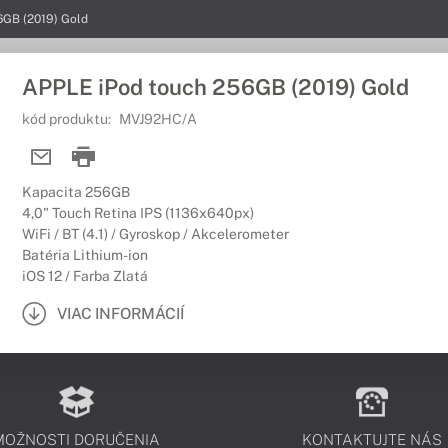
6GB (2019) Gold
APPLE iPod touch 256GB (2019) Gold
kód produktu:
MVJ92HC/A
Kapacita 256GB
4,0" Touch Retina IPS (1136x640px)
WiFi / BT (4.1) / Gyroskop / Akcelerometer
Batéria Lithium-ion
iOS 12 / Farba Zlatá
VIAC INFORMÁCIÍ
MOŽNOSTI DORUČENIA
KONTAKTUJTE NÁS