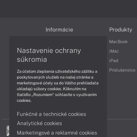
Informácie
Produkty
Obchodné podmienky
MacBook
Nastavenie ochrany
Reklamačné podmienky
iMac
súkromia
Ochrana osobných údajov
iPad
Vrátenie tovaru
Príslušenstvo
Za účelom zlepšenia užívateľského zážitku a
poskytovaných služieb na našej stránke a
Vyhlásenie o prístupnosti
marketingové účely sa do Vášho prehliadača
ukladajú súbory cookies. Kliknutím na
Cookies
tlačidlo „Rozumiem“ súhlasíte s využívaním
cookies.
Funkčné a technické cookies
Analytické cookies
Marketingové a reklamné cookies