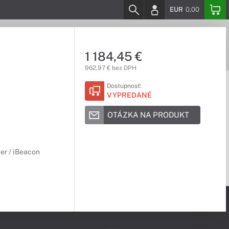
EUR
0,00
1 184,45 €
962,97 € bez DPH
Dostupnosť:
VYPREDANÉ
OTÁZKA NA PRODUKT
er / iBeacon