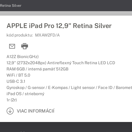
Retina Silver
APPLE iPad Pro 12,9" Retina Silver
kód produktu:
MXAW2FD/A
A12Z BionicGHz)
12,9" (2732x2048px) Antireflexný Touch Retina LED LCD
RAM 6GB / interná pamäť 512GB
WiFi / BT 5.0
USB-C 3.1
Gyroskop / G-sensor / E-Kompas / Light sensor / Face ID / Baromet
iPad OS / strieborný
1r (2r)
VIAC INFORMÁCIÍ