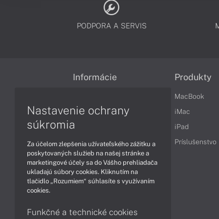
PODPORA A SERVIS
Informácie
Produkty
Obchodné podmienky
MacBook
Nastavenie ochrany
Reklamačné podmienky
iMac
súkromia
Ochrana osobných údajov
iPad
Vrátenie tovaru
Príslušenstvo
Za účelom zlepšenia užívateľského zážitku a
poskytovaných služieb na našej stránke a
Vyhlásenie o prístupnosti
marketingové účely sa do Vášho prehliadača
ukladajú súbory cookies. Kliknutím na
Cookies
tlačidlo „Rozumiem“ súhlasíte s využívaním
cookies.
Funkčné a technické cookies