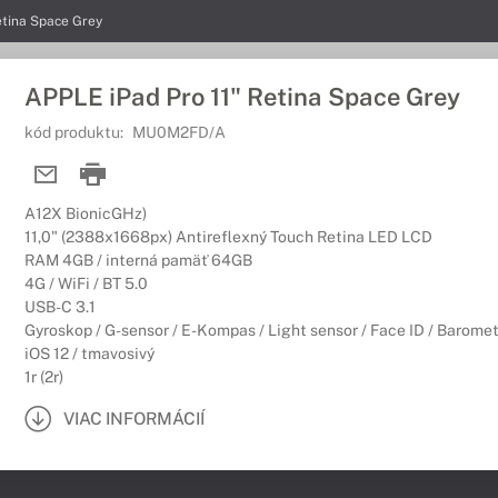
etina Space Grey
APPLE iPad Pro 11" Retina Space Grey
kód produktu:
MU0M2FD/A
A12X BionicGHz)
11,0" (2388x1668px) Antireflexný Touch Retina LED LCD
RAM 4GB / interná pamäť 64GB
4G / WiFi / BT 5.0
USB-C 3.1
Gyroskop / G-sensor / E-Kompas / Light sensor / Face ID / Baromet
iOS 12 / tmavosivý
1r (2r)
VIAC INFORMÁCIÍ