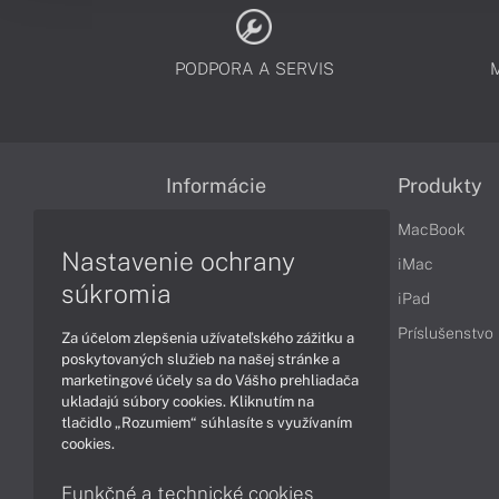
PODPORA A SERVIS
Informácie
Produkty
Obchodné podmienky
MacBook
Nastavenie ochrany
Reklamačné podmienky
iMac
súkromia
Ochrana osobných údajov
iPad
Vrátenie tovaru
Príslušenstvo
Za účelom zlepšenia užívateľského zážitku a
poskytovaných služieb na našej stránke a
Vyhlásenie o prístupnosti
marketingové účely sa do Vášho prehliadača
ukladajú súbory cookies. Kliknutím na
Cookies
tlačidlo „Rozumiem“ súhlasíte s využívaním
cookies.
Funkčné a technické cookies