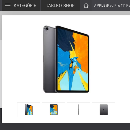
KATEGÓRIE
JABLKO-SHOP
APPLE iPad Pro 11" R