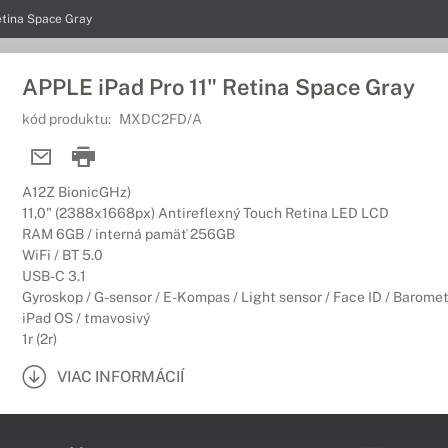
etina Space Gray
APPLE iPad Pro 11" Retina Space Gray
kód produktu:
MXDC2FD/A
A12Z BionicGHz)
11,0" (2388x1668px) Antireflexný Touch Retina LED LCD
RAM 6GB / interná pamäť 256GB
WiFi / BT 5.0
USB-C 3.1
Gyroskop / G-sensor / E-Kompas / Light sensor / Face ID / Baromet
iPad OS / tmavosivý
1r (2r)
VIAC INFORMÁCIÍ