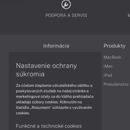
PODPORA A SERVIS
Informácie
Produkty
Obchodné podmienky
MacBook
Nastavenie ochrany
Reklamačné podmienky
iMac
súkromia
Ochrana osobných údajov
iPad
Vrátenie tovaru
Príslušenstvo
Za účelom zlepšenia užívateľského zážitku a
poskytovaných služieb na našej stránke a
Vyhlásenie o prístupnosti
marketingové účely sa do Vášho prehliadača
ukladajú súbory cookies. Kliknutím na
Cookies
tlačidlo „Rozumiem“ súhlasíte s využívaním
cookies.
Funkčné a technické cookies