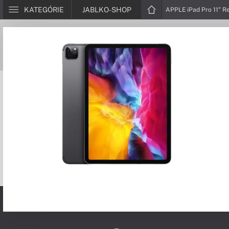
KATEGÓRIE
JABLKO-SHOP
APPLE iPad Pro 11" R