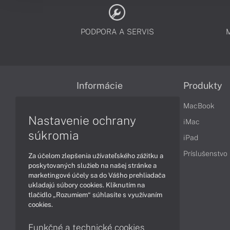
PODPORA A SERVIS
Informácie
Produkty
Obchodné podmienky
MacBook
Nastavenie ochrany
Reklamačné podmienky
iMac
súkromia
Ochrana osobných údajov
iPad
Vrátenie tovaru
Príslušenstvo
Za účelom zlepšenia užívateľského zážitku a
poskytovaných služieb na našej stránke a
Vyhlásenie o prístupnosti
marketingové účely sa do Vášho prehliadača
ukladajú súbory cookies. Kliknutím na
Cookies
tlačidlo „Rozumiem“ súhlasíte s využívaním
cookies.
Funkčné a technické cookies