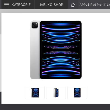
KATEGÓRIE
JABLKO-SHOP
APPLE iPad Pro 11" Li