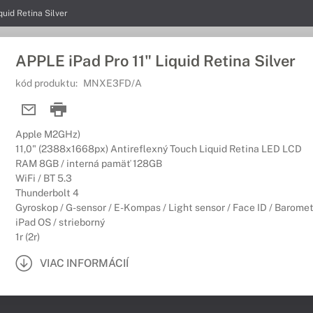
quid Retina Silver
APPLE iPad Pro 11" Liquid Retina Silver
kód produktu:
MNXE3FD/A
Apple M2GHz)
11,0" (2388x1668px) Antireflexný Touch Liquid Retina LED LCD
RAM 8GB / interná pamäť 128GB
WiFi / BT 5.3
Thunderbolt 4
Gyroskop / G-sensor / E-Kompas / Light sensor / Face ID / Baromet
iPad OS / strieborný
1r (2r)
VIAC INFORMÁCIÍ