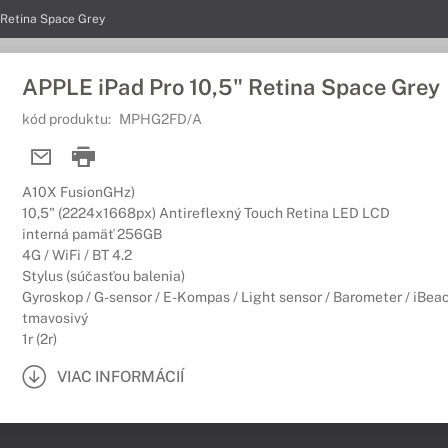
 Retina Space Grey
APPLE iPad Pro 10,5" Retina Space Grey
kód produktu:
MPHG2FD/A
A10X FusionGHz)
10,5" (2224x1668px) Antireflexný Touch Retina LED LCD
interná pamäť 256GB
4G / WiFi / BT 4.2
Stylus (súčasťou balenia)
Gyroskop / G-sensor / E-Kompas / Light sensor / Barometer / iBea
tmavosivý
1r (2r)
VIAC INFORMÁCIÍ