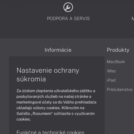
PODPORA A SERVIS
Informácie
Produkty
Obchodné podmienky
MacBook
Nastavenie ochrany
Reklamačné podmienky
iMac
súkromia
Ochrana osobných údajov
iPad
Vrátenie tovaru
Príslušenstvo
Za účelom zlepšenia užívateľského zážitku a
poskytovaných služieb na našej stránke a
Vyhlásenie o prístupnosti
marketingové účely sa do Vášho prehliadača
ukladajú súbory cookies. Kliknutím na
Cookies
tlačidlo „Rozumiem“ súhlasíte s využívaním
cookies.
Funkčné a technické cookies