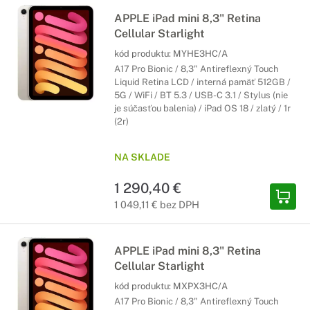
APPLE iPad mini 8,3" Retina
Cellular Starlight
kód produktu:
MYHE3HC/A
A17 Pro Bionic / 8,3" Antireflexný Touch
Liquid Retina LCD / interná pamäť 512GB /
5G / WiFi / BT 5.3 / USB-C 3.1 / Stylus (nie
je súčasťou balenia) / iPad OS 18 / zlatý / 1r
(2r)
NA SKLADE
1 290,40 €
1 049,11 € bez DPH
APPLE iPad mini 8,3" Retina
Cellular Starlight
kód produktu:
MXPX3HC/A
A17 Pro Bionic / 8,3" Antireflexný Touch