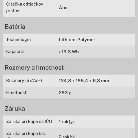
Čítačka odtlačkov
Áno
prstov
Batéria
Technológia
Lithium-Polymer
Kapacita
/ 19,3 Wh
Rozmery a hmotnosť
Rozmery (ŠxVxH)
134,8 x 195,4 x 6,3 mm
Hmotnosť
293 g
Záruka
Záruka pri kúpe na IČO
1 rok(y)
Záruka pri kúpe bez
2 rok(y)