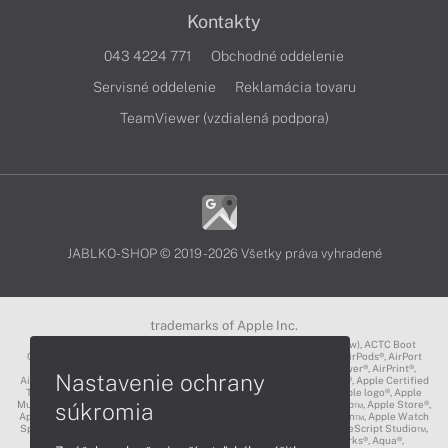
Kontakty
043 4224 771
Obchodné oddelenie
Servisné oddelenie
Reklamácia tovaru
TeamViewer (vzdialená podpora)
JABLKO-SHOP © 2019 - 2026 Všetky práva vyhradené
trademarks of Apple Inc.
3D Touch®, .Mac℠, ACOT2℠, ACOT℠ (Apple Classrooms of Tomorrow), ACTC Boot
Camp℠, AirDrop®, AirMac®, AirPlay Logo™, AirPlay®, AirPods Pro™, AirPods®, AirPort
Express®, AirPort Extreme®, AirPort Time Capsule®, AirPort®, AirPower®, AirPrint®,
Nastavenie ochrany
AirTunes™, Animoji®, Aperture®, App Nap®, App Store®, Apple CarPlay®, Apple Certified
Trainer℠, Apple Cinema Display®, Apple Consultants Network℠, Apple logo®, Apple
súkromia
Music®, Apple News®, Apple Pay®, Apple Pencil®, Apple Remote Desktop™, Apple Store®,
Apple Studio Display™, Apple TV®, Apple Wallet™, Apple Watch Edition™, Apple Watch
Sport™, Apple Watch®, Apple®, Apple®, AppleCare®, AppleLink™, AppleScript Studio™,
AppleScript®, AppleShare®, AppleTalk®, AppleVision™, AppleWorks®, Aqua®,