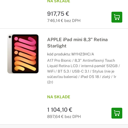
NA SKLADE
917,75 €
746,14 € bez DPH
APPLE iPad mini 8,3" Retina
Starlight
kód produktu:
MYH23HC/A
A17 Pro Bionic / 8,3" Antireflexný Touch
Liquid Retina LCD / interná pamäť 512GB /
WiFi / BT 5.3 / USB-C 3.1 / Stylus (nie je
súčasťou balenia) / iPad OS 18 / zlatý / 1r
(2r)
NA SKLADE
1 104,10 €
897,64 € bez DPH