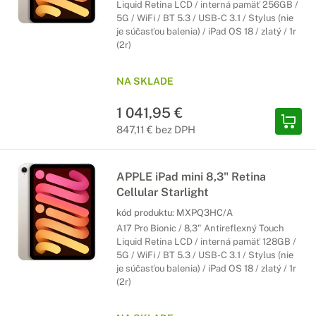
Liquid Retina LCD / interná pamäť 256GB /
5G / WiFi / BT 5.3 / USB-C 3.1 / Stylus (nie
je súčasťou balenia) / iPad OS 18 / zlatý / 1r
(2r)
NA SKLADE
1 041,95 €
847,11 € bez DPH
APPLE iPad mini 8,3" Retina
Cellular Starlight
kód produktu:
MXPQ3HC/A
A17 Pro Bionic / 8,3" Antireflexný Touch
Liquid Retina LCD / interná pamäť 128GB /
5G / WiFi / BT 5.3 / USB-C 3.1 / Stylus (nie
je súčasťou balenia) / iPad OS 18 / zlatý / 1r
(2r)