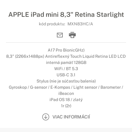
APPLE iPad mini 8,3" Retina Starlight
kód produktu:
MXN83HC/A
A17 Pro BionicGHz)
8,3" (2266x1488px) Antireflexný Touch Liquid Retina LED LCD
interná pamäť 128GB
WiFi / BT 5.3
USB-C 3.1
Stylus (nie je súčasťou balenia)
Gyroskop / G-sensor / E-Kompas / Light sensor / Barometer /
iBeacon
iPad OS 18 / zlatý
1r (2r)
VIAC INFORMÁCIÍ