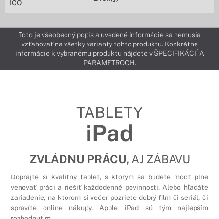
IČO
Toto je všeobecný popis a uvedené informácie sa nemusia
vzťahovať na všetky varianty tohto produktu. Konkrétne
informácie k vybranému produktu nájdete v ŠPECIFIKÁCIÍ A
PARAMETROCH.
TABLETY
iPad
ZVLÁDNU PRÁCU,
AJ ZÁBAVU
Doprajte si kvalitný tablet, s ktorým sa budete môcť plne
venovať práci a riešiť každodenné povinnosti. Alebo hľadáte
zariadenie, na ktorom si večer pozriete dobrý film či seriál, či
spravíte online nákupy. Apple iPad sú tým najlepším
rozhodnutím.