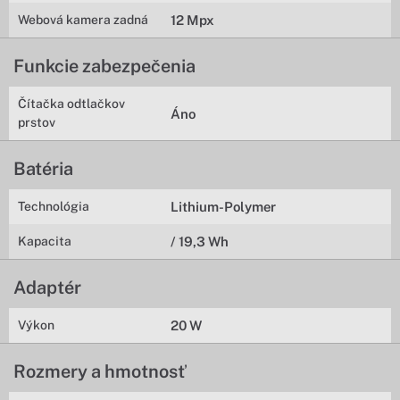
Webová kamera zadná
12 Mpx
Funkcie zabezpečenia
Čítačka odtlačkov
Áno
prstov
Batéria
Technológia
Lithium-Polymer
Kapacita
/ 19,3 Wh
Adaptér
Výkon
20 W
Rozmery a hmotnosť