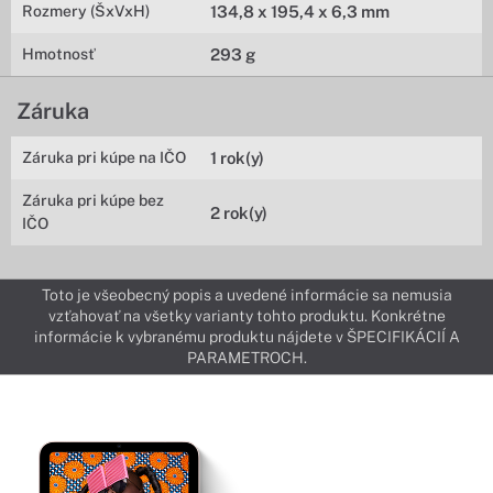
Rozmery (ŠxVxH)
134,8 x 195,4 x 6,3 mm
Hmotnosť
293 g
Záruka
Záruka pri kúpe na IČO
1 rok(y)
Záruka pri kúpe bez
2 rok(y)
IČO
Toto je všeobecný popis a uvedené informácie sa nemusia
vzťahovať na všetky varianty tohto produktu. Konkrétne
informácie k vybranému produktu nájdete v ŠPECIFIKÁCIÍ A
PARAMETROCH.