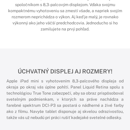
spoločníkom s 8,3-palcovým displejom. Vďaka svojmu
kompaktnému vyhotoveniu sa zmestí všade, a napriek svojím
rozmerom neprichádza o výkon. Aj keď je malý, je rovnako
výkonný ako jeho väčší predchodcovia. Jednoducho si ho
zamilujete na prvý pohľad.
ÚCHVATNÝ DISPLEJ AJ ROZMERY!
Apple iPad mini s vyhotovením 8,3-palcového displeja od
okraja po okraj vás úplne pohltí. Panel Liquid Retina spolu s
technológiou True Tone zabezpečí, aby sa obraz prispôsoboval
svetelným podmienkam, v ktorých sa práve nachádza a
farebné spektrum DCI-P3 sa postará o nádherné a živé farby
ako z filmu. Navyše tablet disponuje aj skvelou odrazivosťou,
takže vás už nebudú pri práci rušiť kadejaké svetelné odlesky.