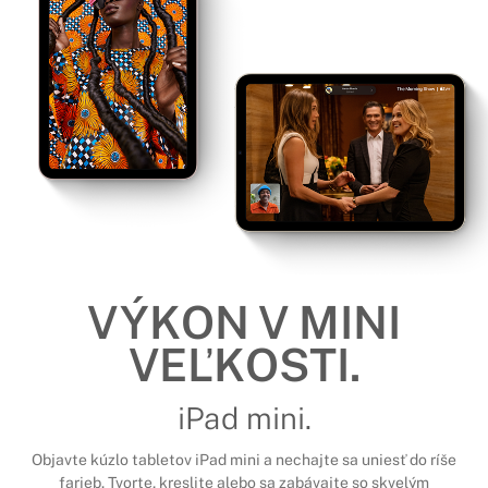
VÝKON V MINI
VEĽKOSTI.
iPad mini.
Objavte kúzlo tabletov iPad mini a nechajte sa uniesť do ríše
farieb. Tvorte, kreslite alebo sa zabávajte so skvelým