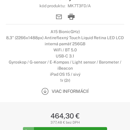
kód produktu:
MK7T3FD/A
A15 BionicGHz)
8,3" (2266x1488px) Antireflexný Touch Liquid Retina LED LCD
interná pamäť 256GB
WiFi / BT 5.0
USB-C 3.1
Gyroskop / G-sensor / E-Kompas / Light sensor / Barometer /
iBeacon
iPad OS 15 / sivý
1r (2r)
VIAC INFORMÁCIÍ
464,30 €
377,48 € bez DPH