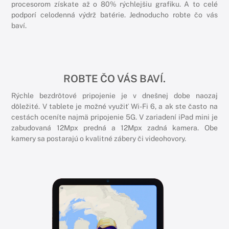
procesorom získate až o 80% rýchlejšiu grafiku. A to celé
podporí celodenná výdrž batérie. Jednoducho robte čo vás
baví.
ROBTE ČO VÁS BAVÍ.
Rýchle bezdrôtové pripojenie je v dnešnej dobe naozaj
dôležité. V tablete je možné využiť Wi-Fi 6, a ak ste často na
cestách oceníte najmä pripojenie 5G. V zariadení iPad mini je
zabudovaná 12Mpx predná a 12Mpx zadná kamera. Obe
kamery sa postarajú o kvalitné zábery či videohovory.