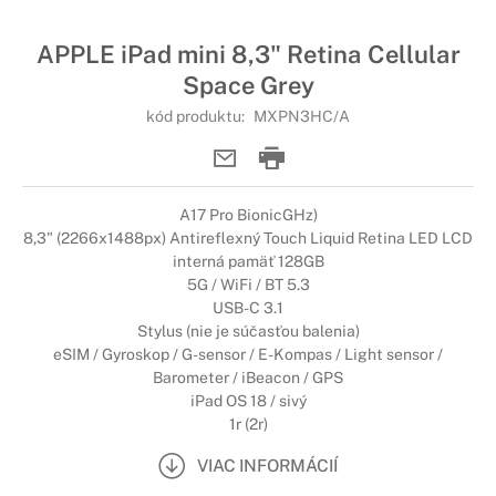
APPLE iPad mini 8,3" Retina Cellular
Space Grey
kód produktu:
MXPN3HC/A
A17 Pro BionicGHz)
8,3" (2266x1488px) Antireflexný Touch Liquid Retina LED LCD
interná pamäť 128GB
5G / WiFi / BT 5.3
USB-C 3.1
Stylus (nie je súčasťou balenia)
eSIM / Gyroskop / G-sensor / E-Kompas / Light sensor /
Barometer / iBeacon / GPS
iPad OS 18 / sivý
1r (2r)
VIAC INFORMÁCIÍ