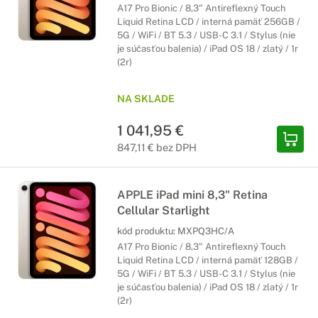
A17 Pro Bionic / 8,3" Antireflexný Touch
Liquid Retina LCD / interná pamäť 256GB /
5G / WiFi / BT 5.3 / USB-C 3.1 / Stylus (nie
je súčasťou balenia) / iPad OS 18 / zlatý / 1r
(2r)
NA SKLADE
1 041,95 €
847,11 € bez DPH
APPLE iPad mini 8,3" Retina
Cellular Starlight
kód produktu:
MXPQ3HC/A
A17 Pro Bionic / 8,3" Antireflexný Touch
Liquid Retina LCD / interná pamäť 128GB /
5G / WiFi / BT 5.3 / USB-C 3.1 / Stylus (nie
je súčasťou balenia) / iPad OS 18 / zlatý / 1r
(2r)