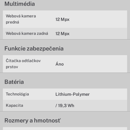
Multimédia
Webová kamera
12 Mpx
predná
Webová kamera zadná
12 Mpx
Funkcie zabezpečenia
Čítačka odtlačkov
Áno
prstov
Batéria
Technológia
Lithium-Polymer
Kapacita
/ 19,3 Wh
Rozmery a hmotnosť