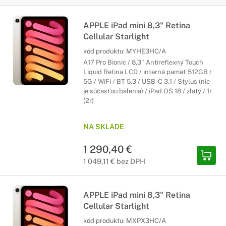
APPLE iPad mini 8,3" Retina
Cellular Starlight
kód produktu:
MYHE3HC/A
A17 Pro Bionic / 8,3" Antireflexný Touch
Liquid Retina LCD / interná pamäť 512GB /
5G / WiFi / BT 5.3 / USB-C 3.1 / Stylus (nie
je súčasťou balenia) / iPad OS 18 / zlatý / 1r
(2r)
NA SKLADE
1 290,40 €
1 049,11 € bez DPH
APPLE iPad mini 8,3" Retina
Cellular Starlight
kód produktu:
MXPX3HC/A