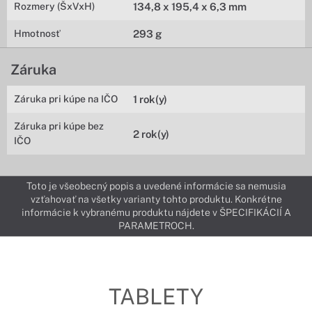
Rozmery (ŠxVxH)
134,8 x 195,4 x 6,3 mm
Hmotnosť
293 g
Záruka
Záruka pri kúpe na IČO
1 rok(y)
Záruka pri kúpe bez
2 rok(y)
IČO
Toto je všeobecný popis a uvedené informácie sa nemusia
vzťahovať na všetky varianty tohto produktu. Konkrétne
informácie k vybranému produktu nájdete v ŠPECIFIKÁCIÍ A
PARAMETROCH.
TABLETY