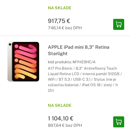
NA SKLADE
917,75 €
746,14 € bez DPH
APPLE iPad mini 8,3" Retina
Starlight
kód produktu:
MYH23HC/A
A17 Pro Bionic / 8,3" Antireflexný Touch
Liquid Retina LCD / interná pamäť 512GB /
WiFi / BT 5.3 / USB-C 3.1 / Stylus (nie je
súčasťou balenia) / iPad OS 18 / zlatý / 1r
(2r)
NA SKLADE
1 104,10 €
897,64 € bez DPH