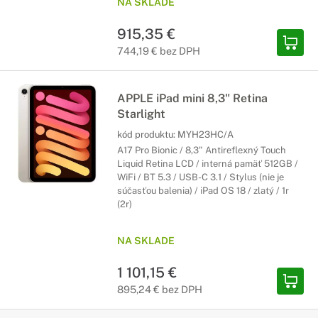
NA SKLADE
915,35 €
744,19 € bez DPH
APPLE iPad mini 8,3" Retina
Starlight
kód produktu:
MYH23HC/A
A17 Pro Bionic / 8,3" Antireflexný Touch
Liquid Retina LCD / interná pamäť 512GB /
WiFi / BT 5.3 / USB-C 3.1 / Stylus (nie je
súčasťou balenia) / iPad OS 18 / zlatý / 1r
(2r)
NA SKLADE
1 101,15 €
895,24 € bez DPH