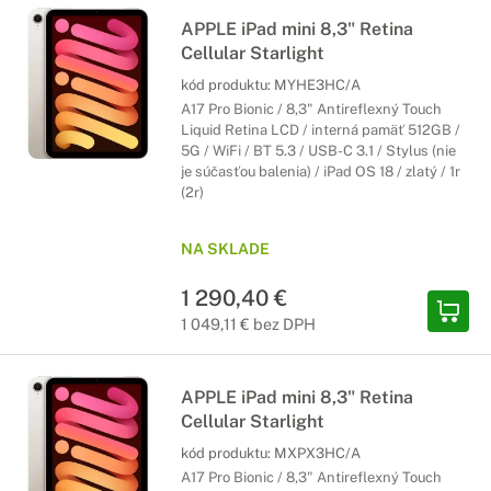
APPLE iPad mini 8,3" Retina
Cellular Starlight
kód produktu:
MYHE3HC/A
A17 Pro Bionic / 8,3" Antireflexný Touch
Liquid Retina LCD / interná pamäť 512GB /
5G / WiFi / BT 5.3 / USB-C 3.1 / Stylus (nie
je súčasťou balenia) / iPad OS 18 / zlatý / 1r
(2r)
NA SKLADE
1 290,40 €
1 049,11 € bez DPH
APPLE iPad mini 8,3" Retina
Cellular Starlight
kód produktu:
MXPX3HC/A
A17 Pro Bionic / 8,3" Antireflexný Touch