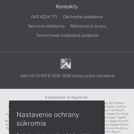
Kontakty
043 4224 771
Obchodné oddelenie
Servisné oddelenie
Reklamácia tovaru
TeamViewer (vzdialená podpora)
JABLKO-SHOP © 2019 - 2026 Všetky práva vyhradené
trademarks of Apple Inc.
3D Touch®, .Mac℠, ACOT2℠, ACOT℠ (Apple Classrooms of Tomorrow), ACTC Boot
Camp℠, AirDrop®, AirMac®, AirPlay Logo™, AirPlay®, AirPods Pro™, AirPods®, AirPort
Express®, AirPort Extreme®, AirPort Time Capsule®, AirPort®, AirPower®, AirPrint®,
Nastavenie ochrany
AirTunes™, Animoji®, Aperture®, App Nap®, App Store®, Apple CarPlay®, Apple Certified
Trainer℠, Apple Cinema Display®, Apple Consultants Network℠, Apple logo®, Apple
súkromia
Music®, Apple News®, Apple Pay®, Apple Pencil®, Apple Remote Desktop™, Apple Store®,
Apple Studio Display™, Apple TV®, Apple Wallet™, Apple Watch Edition™, Apple Watch
Sport™, Apple Watch®, Apple®, Apple®, AppleCare®, AppleLink™, AppleScript Studio™,
AppleScript®, AppleShare®, AppleTalk®, AppleVision™, AppleWorks®, Aqua®,