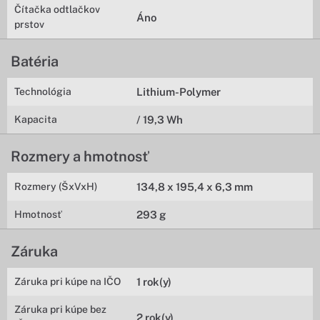
Čítačka odtlačkov
Áno
prstov
Batéria
Technológia
Lithium-Polymer
Kapacita
/ 19,3 Wh
Rozmery a hmotnosť
Rozmery (ŠxVxH)
134,8 x 195,4 x 6,3 mm
Hmotnosť
293 g
Záruka
Záruka pri kúpe na IČO
1 rok(y)
Záruka pri kúpe bez
2 rok(y)