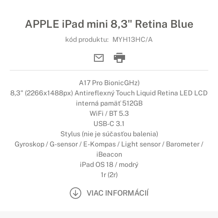
APPLE iPad mini 8,3" Retina Blue
kód produktu:
MYH13HC/A
A17 Pro BionicGHz)
8,3" (2266x1488px) Antireflexný Touch Liquid Retina LED LCD
interná pamäť 512GB
WiFi / BT 5.3
USB-C 3.1
Stylus (nie je súčasťou balenia)
Gyroskop / G-sensor / E-Kompas / Light sensor / Barometer /
iBeacon
iPad OS 18 / modrý
1r (2r)
VIAC INFORMÁCIÍ