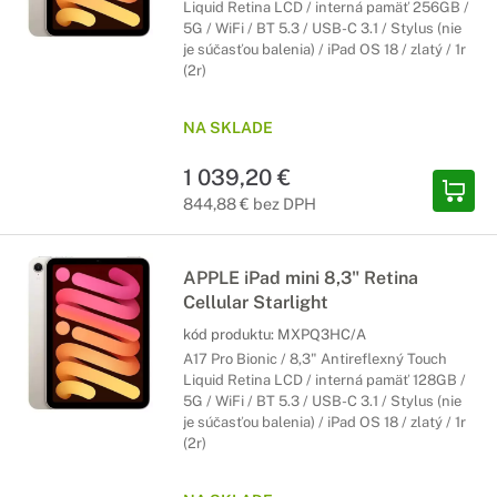
Liquid Retina LCD / interná pamäť 256GB /
5G / WiFi / BT 5.3 / USB-C 3.1 / Stylus (nie
je súčasťou balenia) / iPad OS 18 / zlatý / 1r
(2r)
NA SKLADE
1 039,20 €
844,88 € bez DPH
APPLE iPad mini 8,3" Retina
Cellular Starlight
kód produktu:
MXPQ3HC/A
A17 Pro Bionic / 8,3" Antireflexný Touch
Liquid Retina LCD / interná pamäť 128GB /
5G / WiFi / BT 5.3 / USB-C 3.1 / Stylus (nie
je súčasťou balenia) / iPad OS 18 / zlatý / 1r
(2r)