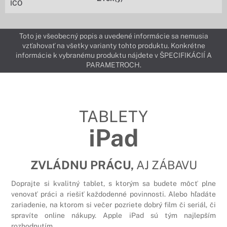
IČO
Toto je všeobecný popis a uvedené informácie sa nemusia
vzťahovať na všetky varianty tohto produktu. Konkrétne
informácie k vybranému produktu nájdete v ŠPECIFIKÁCIÍ A
PARAMETROCH.
TABLETY
iPad
ZVLÁDNU PRÁCU,
AJ ZÁBAVU
Doprajte si kvalitný tablet, s ktorým sa budete môcť plne
venovať práci a riešiť každodenné povinnosti. Alebo hľadáte
zariadenie, na ktorom si večer pozriete dobrý film či seriál, či
spravíte online nákupy. Apple iPad sú tým najlepším
rozhodnutím.