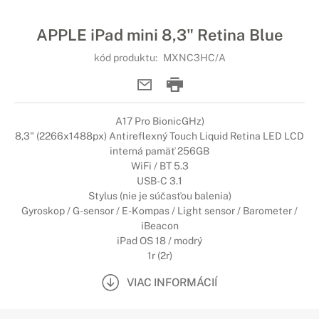
APPLE iPad mini 8,3" Retina Blue
kód produktu:
MXNC3HC/A
A17 Pro BionicGHz)
8,3" (2266x1488px) Antireflexný Touch Liquid Retina LED LCD
interná pamäť 256GB
WiFi / BT 5.3
USB-C 3.1
Stylus (nie je súčasťou balenia)
Gyroskop / G-sensor / E-Kompas / Light sensor / Barometer /
iBeacon
iPad OS 18 / modrý
1r (2r)
VIAC INFORMÁCIÍ