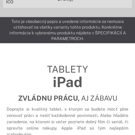
IČO
Toto je všeobecný popis a uvedené informácie sa nemusia
vzťahovať na všetky varianty tohto produktu. Konkrétne
informácie k vybranému produktu nájdete v ŠPECIFIKÁCIÍ A
PARAMETROCH.
TABLETY
iPad
ZVLÁDNU PRÁCU,
AJ ZÁBAVU
Doprajte si kvalitný tablet, s ktorým sa budete môcť plne
venovať práci a riešiť každodenné povinnosti. Alebo hľadáte
zariadenie, na ktorom si večer pozriete dobrý film či seriál, či
spravíte online nákupy. Apple iPad sú tým najlepším
rozhodnutím.