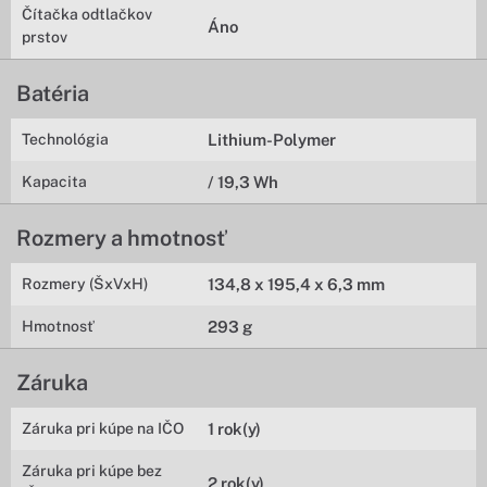
Čítačka odtlačkov
Áno
prstov
Batéria
Technológia
Lithium-Polymer
Kapacita
/ 19,3 Wh
Rozmery a hmotnosť
Rozmery (ŠxVxH)
134,8 x 195,4 x 6,3 mm
Hmotnosť
293 g
Záruka
Záruka pri kúpe na IČO
1 rok(y)
Záruka pri kúpe bez
2 rok(y)