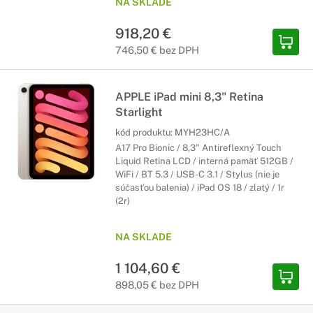
NA SKLADE
918,20 €
746,50 € bez DPH
APPLE iPad mini 8,3" Retina
Starlight
kód produktu:
MYH23HC/A
A17 Pro Bionic / 8,3" Antireflexný Touch
Liquid Retina LCD / interná pamäť 512GB /
WiFi / BT 5.3 / USB-C 3.1 / Stylus (nie je
súčasťou balenia) / iPad OS 18 / zlatý / 1r
(2r)
NA SKLADE
1 104,60 €
898,05 € bez DPH