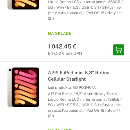
Liquid Retina LCD / interná pamäť 256GB /
5G / WiFi / BT 5.3 / USB-C 3.1 / Stylus (nie
je súčasťou balenia) / iPad OS 18 / zlatý / 1r
(2r)
NA SKLADE
1 042,45 €
847,52 € bez DPH
APPLE iPad mini 8,3" Retina
Cellular Starlight
kód produktu:
MXPQ3HC/A
A17 Pro Bionic / 8,3" Antireflexný Touch
Liquid Retina LCD / interná pamäť 128GB /
5G / WiFi / BT 5.3 / USB-C 3.1 / Stylus (nie
je súčasťou balenia) / iPad OS 18 / zlatý / 1r
(2r)