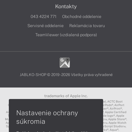
Kontakty
043 4224 771
Obchodné oddelenie
Servisné oddelenie
Reklamácia tovaru
TeamViewer (vzdialená podpora)
JABLKO-SHOP © 2019 - 2026 Všetky práva vyhradené
trademarks of Apple Inc.
3D Touch®, .Mac℠, ACOT2℠, ACOT℠ (Apple Classrooms of Tomorrow), ACTC Boot
Camp℠, AirDrop®, AirMac®, AirPlay Logo™, AirPlay®, AirPods Pro™, AirPods®, AirPort
Express®, AirPort Extreme®, AirPort Time Capsule®, AirPort®, AirPower®, AirPrint®,
Nastavenie ochrany
AirTunes™, Animoji®, Aperture®, App Nap®, App Store®, Apple CarPlay®, Apple Certified
Trainer℠, Apple Cinema Display®, Apple Consultants Network℠, Apple logo®, Apple
súkromia
Music®, Apple News®, Apple Pay®, Apple Pencil®, Apple Remote Desktop™, Apple Store®,
Apple Studio Display™, Apple TV®, Apple Wallet™, Apple Watch Edition™, Apple Watch
Sport™, Apple Watch®, Apple®, Apple®, AppleCare®, AppleLink™, AppleScript Studio™,
AppleScript®, AppleShare®, AppleTalk®, AppleVision™, AppleWorks®, Aqua®,