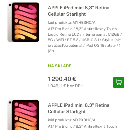
APPLE iPad mini 8,3" Retina
Cellular Starlight
kód produktu:
MYHE3HC/A
A17 Pro Bionic / 8,3" Antireflexný Touch
Liquid Retina LCD / interná pamäť 512GB /
5G / WiFi / BT 5.3 / USB-C 3.1 / Stylus (nie
je súčasťou balenia) / iPad OS 18 / zlatý / 1r
(2r)
NA SKLADE
1 290,40 €
1 049,11 € bez DPH
APPLE iPad mini 8,3" Retina
Cellular Starlight
kód produktu:
MXPX3HC/A
A17 Pro Bionic / 8,3" Antireflexný Touch