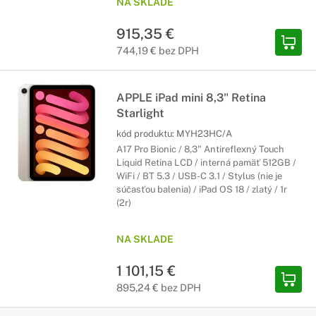
NA SKLADE
915,35 €
744,19 € bez DPH
APPLE iPad mini 8,3" Retina
Starlight
kód produktu:
MYH23HC/A
A17 Pro Bionic / 8,3" Antireflexný Touch
Liquid Retina LCD / interná pamäť 512GB /
WiFi / BT 5.3 / USB-C 3.1 / Stylus (nie je
súčasťou balenia) / iPad OS 18 / zlatý / 1r
(2r)
NA SKLADE
1 101,15 €
895,24 € bez DPH