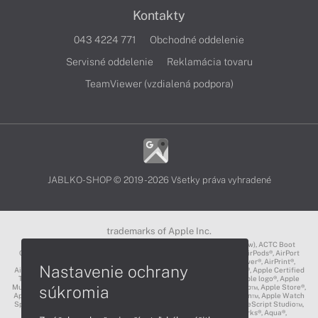
Kontakty
043 4224 771
Obchodné oddelenie
Servisné oddelenie
Reklamácia tovaru
TeamViewer (vzdialená podpora)
JABLKO-SHOP © 2019 - 2026 Všetky práva vyhradené
trademarks of Apple Inc.
3D Touch®, .Mac℠, ACOT2℠, ACOT℠ (Apple Classrooms of Tomorrow), ACTC Boot
Camp℠, AirDrop®, AirMac®, AirPlay Logo™, AirPlay®, AirPods Pro™, AirPods®, AirPort
Express®, AirPort Extreme®, AirPort Time Capsule®, AirPort®, AirPower®, AirPrint®,
Nastavenie ochrany
AirTunes™, Animoji®, Aperture®, App Nap®, App Store®, Apple CarPlay®, Apple Certified
Trainer℠, Apple Cinema Display®, Apple Consultants Network℠, Apple logo®, Apple
súkromia
Music®, Apple News®, Apple Pay®, Apple Pencil®, Apple Remote Desktop™, Apple Store®,
Apple Studio Display™, Apple TV®, Apple Wallet™, Apple Watch Edition™, Apple Watch
Sport™, Apple Watch®, Apple®, Apple®, AppleCare®, AppleLink™, AppleScript Studio™,
AppleScript®, AppleShare®, AppleTalk®, AppleVision™, AppleWorks®, Aqua®,