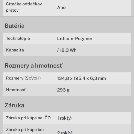
Čítačka odtlačkov
Áno
prstov
Batéria
Technológia
Lithium-Polymer
Kapacita
/ 19,3 Wh
Rozmery a hmotnosť
Rozmery (ŠxVxH)
134,8 x 195,4 x 6,3 mm
Hmotnosť
293 g
Záruka
Záruka pri kúpe na IČO
1 rok(y)
Záruka pri kúpe bez
2 rok(y)