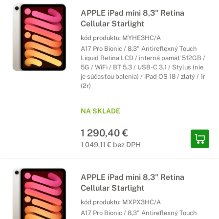
APPLE iPad mini 8,3" Retina
Cellular Starlight
kód produktu:
MYHE3HC/A
A17 Pro Bionic / 8,3" Antireflexný Touch
Liquid Retina LCD / interná pamäť 512GB /
5G / WiFi / BT 5.3 / USB-C 3.1 / Stylus (nie
je súčasťou balenia) / iPad OS 18 / zlatý / 1r
(2r)
NA SKLADE
1 290,40 €
1 049,11 € bez DPH
APPLE iPad mini 8,3" Retina
Cellular Starlight
kód produktu:
MXPX3HC/A
A17 Pro Bionic / 8,3" Antireflexný Touch