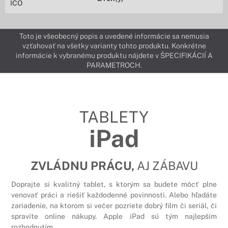
IČO
Toto je všeobecný popis a uvedené informácie sa nemusia
vzťahovať na všetky varianty tohto produktu. Konkrétne
informácie k vybranému produktu nájdete v ŠPECIFIKÁCIÍ A
PARAMETROCH.
TABLETY
iPad
ZVLÁDNU PRÁCU,
AJ ZÁBAVU
Doprajte si kvalitný tablet, s ktorým sa budete môcť plne
venovať práci a riešiť každodenné povinnosti. Alebo hľadáte
zariadenie, na ktorom si večer pozriete dobrý film či seriál, či
spravíte online nákupy. Apple iPad sú tým najlepším
rozhodnutím.