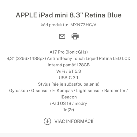
APPLE iPad mini 8,3" Retina Blue
kód produktu:
MXN73HC/A
A17 Pro BionicGHz)
8,3" (2266x1488px) Antireflexný Touch Liquid Retina LED LCD
interná pamäť 128GB
WiFi / BT 5.3
USB-C 3.1
Stylus (nie je súčasťou balenia)
Gyroskop / G-sensor / E-Kompas / Light sensor / Barometer /
iBeacon
iPad OS 18 / modrý
1r (2r)
VIAC INFORMÁCIÍ