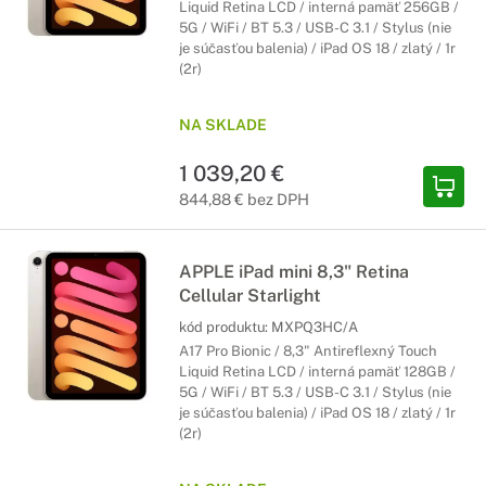
Liquid Retina LCD / interná pamäť 256GB /
5G / WiFi / BT 5.3 / USB-C 3.1 / Stylus (nie
je súčasťou balenia) / iPad OS 18 / zlatý / 1r
(2r)
NA SKLADE
1 039,20 €
844,88 € bez DPH
APPLE iPad mini 8,3" Retina
Cellular Starlight
kód produktu:
MXPQ3HC/A
A17 Pro Bionic / 8,3" Antireflexný Touch
Liquid Retina LCD / interná pamäť 128GB /
5G / WiFi / BT 5.3 / USB-C 3.1 / Stylus (nie
je súčasťou balenia) / iPad OS 18 / zlatý / 1r
(2r)