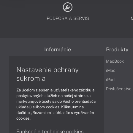
PODPORA A SERVIS
Informácie
Produkty
Obchodné podmienky
MacBook
Nastavenie ochrany
Reklamačné podmienky
iMac
súkromia
Ochrana osobných údajov
iPad
Vrátenie tovaru
Príslušenstvo
Za účelom zlepšenia užívateľského zážitku a
poskytovaných služieb na našej stránke a
Vyhlásenie o prístupnosti
marketingové účely sa do Vášho prehliadača
ukladajú súbory cookies. Kliknutím na
Cookies
tlačidlo „Rozumiem“ súhlasíte s využívaním
cookies.
Funkčné a technické cookies