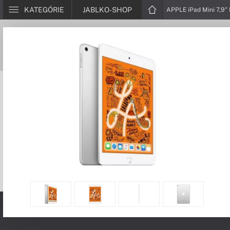
KATEGÓRIE
JABLKO-SHOP
APPLE iPad Mini 7,9" 