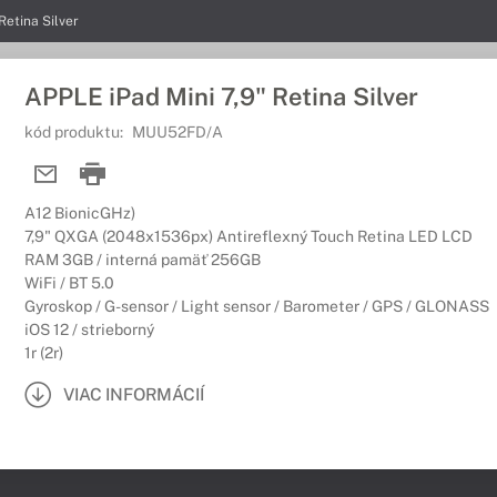
Retina Silver
APPLE iPad Mini 7,9" Retina Silver
kód produktu:
MUU52FD/A
A12 BionicGHz)
7,9" QXGA (2048x1536px) Antireflexný Touch Retina LED LCD
RAM 3GB / interná pamäť 256GB
WiFi / BT 5.0
Gyroskop / G-sensor / Light sensor / Barometer / GPS / GLONASS
iOS 12 / strieborný
1r (2r)
VIAC INFORMÁCIÍ