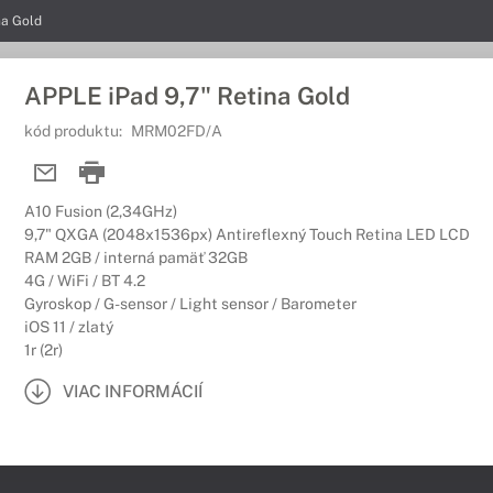
na Gold
APPLE iPad 9,7" Retina Gold
kód produktu:
MRM02FD/A
A10 Fusion (2,34GHz)
9,7" QXGA (2048x1536px) Antireflexný Touch Retina LED LCD
RAM 2GB / interná pamäť 32GB
4G / WiFi / BT 4.2
Gyroskop / G-sensor / Light sensor / Barometer
iOS 11 / zlatý
1r (2r)
VIAC INFORMÁCIÍ