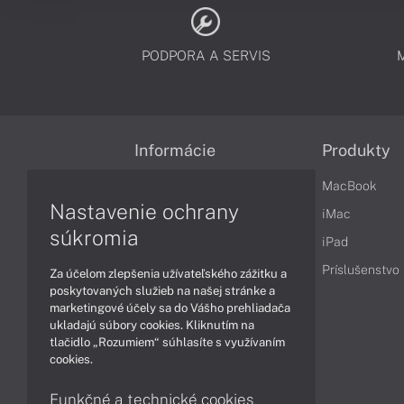
PODPORA A SERVIS
Informácie
Produkty
Obchodné podmienky
MacBook
Nastavenie ochrany
Reklamačné podmienky
iMac
súkromia
Ochrana osobných údajov
iPad
Vrátenie tovaru
Príslušenstvo
Za účelom zlepšenia užívateľského zážitku a
poskytovaných služieb na našej stránke a
Vyhlásenie o prístupnosti
marketingové účely sa do Vášho prehliadača
ukladajú súbory cookies. Kliknutím na
Cookies
tlačidlo „Rozumiem“ súhlasíte s využívaním
cookies.
Funkčné a technické cookies