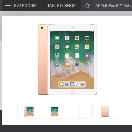
KATEGÓRIE
JABLKO-SHOP
APPLE iPad 9,7" Reti