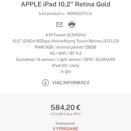
APPLE iPad 10,2" Retina Gold
kód produktu:
MW6G2FD/A
A10 Fusion (2,34GHz)
10,2" (2160x1620px) Antireflexný Touch Retina LED LCD
RAM 3GB / interná pamäť 128GB
4G / WiFi / BT 4.2
Gyroskop / G-sensor / Light sensor / GPS / GLONASS
iPad OS / zlatý
1r (2r)
VIAC INFORMÁCIÍ
584,20 €
474,96 € bez DPH
Dostupnosť:
VYPREDANÉ