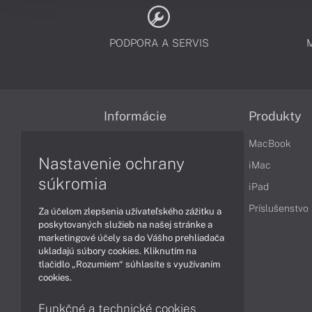
PODPORA A SERVIS
Informácie
Produkty
Obchodné podmienky
MacBook
Nastavenie ochrany
Reklamačné podmienky
iMac
súkromia
Ochrana osobných údajov
iPad
Vrátenie tovaru
Príslušenstvo
Za účelom zlepšenia užívateľského zážitku a
poskytovaných služieb na našej stránke a
Vyhlásenie o prístupnosti
marketingové účely sa do Vášho prehliadača
ukladajú súbory cookies. Kliknutím na
Cookies
tlačidlo „Rozumiem“ súhlasíte s využívaním
cookies.
Funkčné a technické cookies