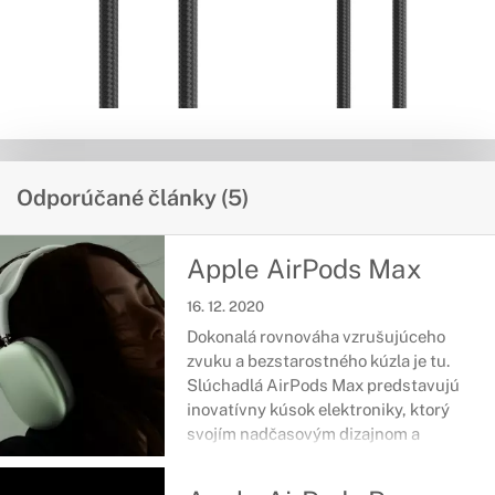
Odporúčané články (5)
Apple AirPods Max
16. 12. 2020
Dokonalá rovnováha vzrušujúceho
zvuku a bezstarostného kúzla je tu.
Slúchadlá AirPods Max predstavujú
inovatívny kúsok elektroniky, ktorý
svojím nadčasovým dizajnom a
kvalitou očarí každého.