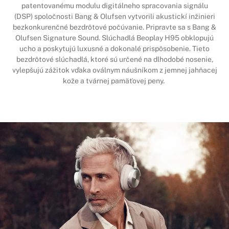
patentovanému modulu digitálneho spracovania signálu
(DSP) spoločnosti Bang & Olufsen vytvorili akustickí inžinieri
bezkonkurenčné bezdrôtové počúvanie. Pripravte sa s Bang &
Olufsen Signature Sound. Slúchadlá Beoplay H95 obklopujú
ucho a poskytujú luxusné a dokonalé prispôsobenie. Tieto
bezdrôtové slúchadlá, ktoré sú určené na dlhodobé nosenie,
vylepšujú zážitok vďaka oválnym náušníkom z jemnej jahňacej
kože a tvárnej pamäťovej peny.