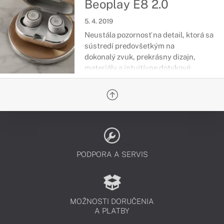
Beoplay E8 2.0
5. 4. 2019
Neustála pozornosť na detail, ktorá sa
sústredí predovšetkým na
dokonalý zvuk, prekrásny dizajn,
materiály a intuitívne dotykové
ovládanie pre dokonalú kontrolu nad
vašou hudbou a telefonátmi. Beoplay
E8 2.0 - bezdrôtové slúchadlá značky
Bang & Olufsen.
PODPORA A SERVIS
MOŽNOSTI DORUČENIA
A PLATBY