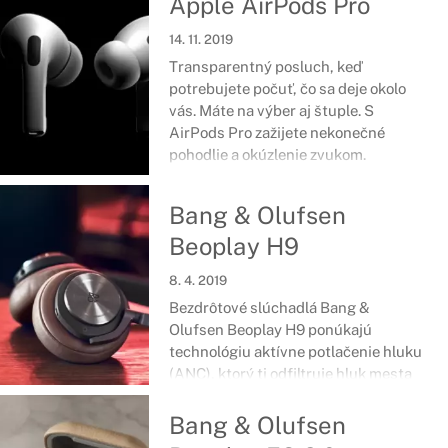
Apple AirPods Pro
14. 11. 2019
Transparentný posluch, keď
potrebujete počuť, čo sa deje okolo
vás. Máte na výber aj štuple. S
AirPods Pro zažijete nekonečné
pohodlie a okúzlenie zvukom.
Bang & Olufsen
Beoplay H9
8. 4. 2019
Bezdrôtové slúchadlá Bang &
Olufsen Beoplay H9 ponúkajú
technológiu aktívne potlačenie hluku
(ANC), ktorý ti odfiltruje hluk mesta
a pohltí ťa do hĺbky hudby. Beoplay H9
sú vytvorené z prvotriednych a
Bang & Olufsen
ľahkých materiálov.