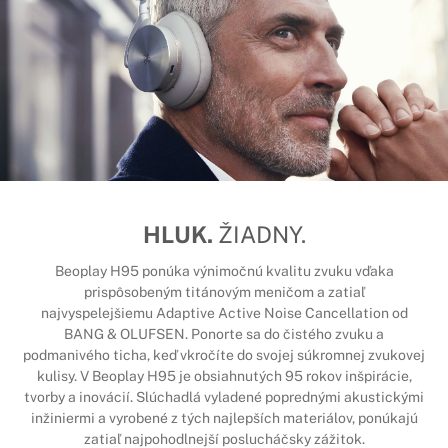
HLUK.
ŽIADNY.
Beoplay H95 ponúka výnimočnú kvalitu zvuku vďaka
prispôsobeným titánovým meničom a zatiaľ
najvyspelejšiemu Adaptive Active Noise Cancellation od
BANG & OLUFSEN. Ponorte sa do čistého zvuku a
podmanivého ticha, keď vkročíte do svojej súkromnej zvukovej
kulisy. V Beoplay H95 je obsiahnutých 95 rokov inšpirácie,
tvorby a inovácií. Slúchadlá vyladené poprednými akustickými
inžiniermi a vyrobené z tých najlepších materiálov, ponúkajú
zatiaľ najpohodlnejší poslucháčsky zážitok.