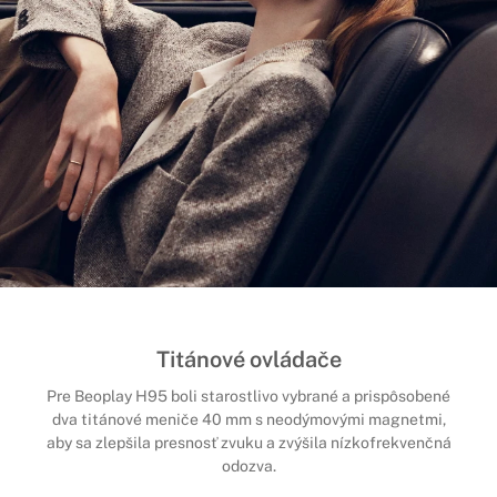
Titánové ovládače
Pre Beoplay H95 boli starostlivo vybrané a prispôsobené
dva titánové meniče 40 mm s neodýmovými magnetmi,
aby sa zlepšila presnosť zvuku a zvýšila nízkofrekvenčná
odozva.